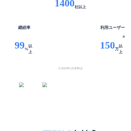
1400
社
以上
継続率
利用
ユーザー
※
99
150
以
以
%
万
上
上
※
2026年5月末時点