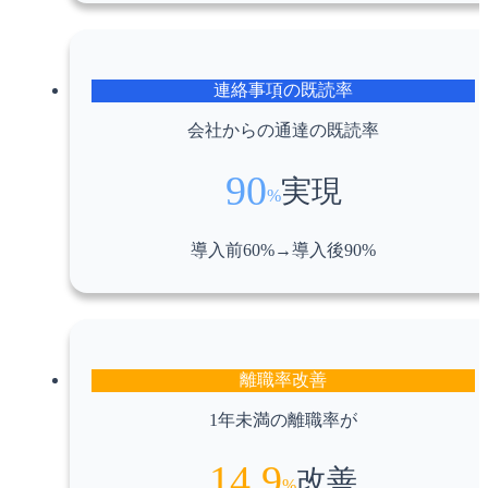
連絡事項の既読率
会社からの通達の既読率
90
実現
%
導入前60%→導入後90%
離職率改善
1年未満の離職率が
14.9
改善
%