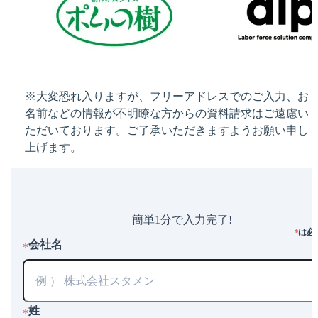
※大変恐れ入りますが、フリーアドレスでのご入力、お
名前などの情報が不明瞭な方からの資料請求はご遠慮い
ただいております。ご了承いただきますようお願い申し
上げます。
簡単1分で入力完了!
は必
*
会社名
*
姓
*