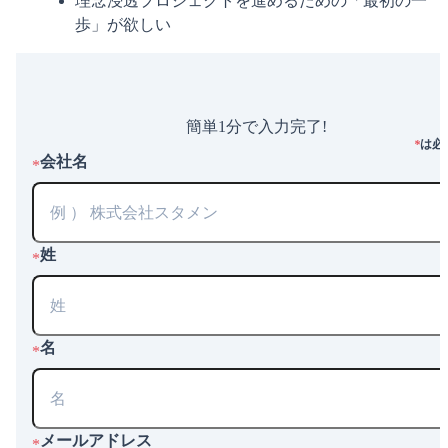
理念浸透プロジェクトを進めるための「最初の一
歩」が欲しい
簡単1分で入力完了!
は必
*
会社名
*
姓
*
名
*
メールアドレス
*