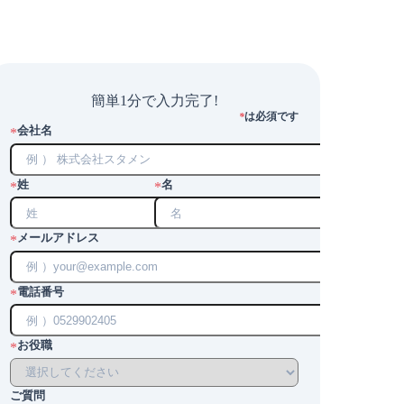
簡単1分で入力完了!
は必須です
*
会社名
*
姓
名
*
*
メールアドレス
*
電話番号
*
お役職
*
ご質問