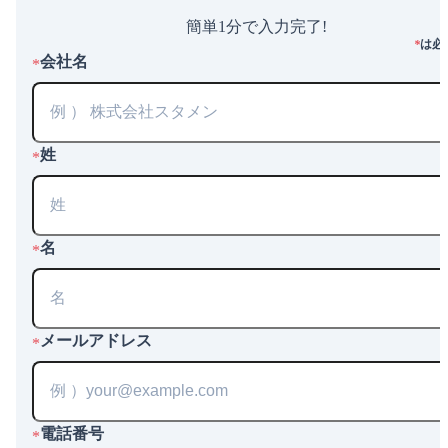
簡単1分で入力完了!
は必
*
会社名
*
姓
*
名
*
メールアドレス
*
電話番号
*