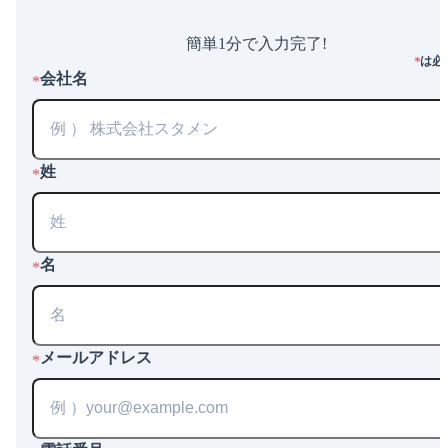
簡単1分で入力完了!
は必
*
会社名
*
姓
*
名
*
メールアドレス
*