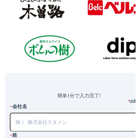
簡単1分で入力完了!
は必
*
会社名
*
姓
*