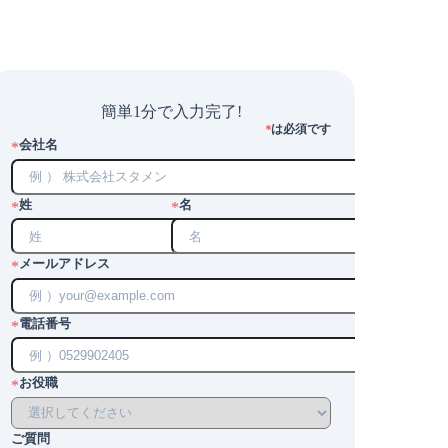
簡単1分で入力完了!
は必須です
*
会社名
*
姓
名
*
*
メールアドレス
*
電話番号
*
お役職
*
ご質問