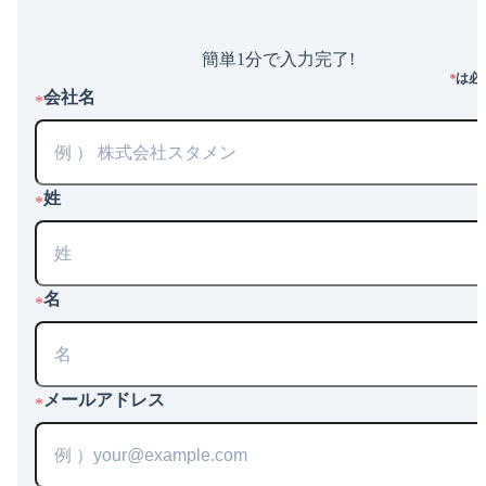
簡単1分で入力完了!
は必
*
会社名
*
姓
*
名
*
メールアドレス
*