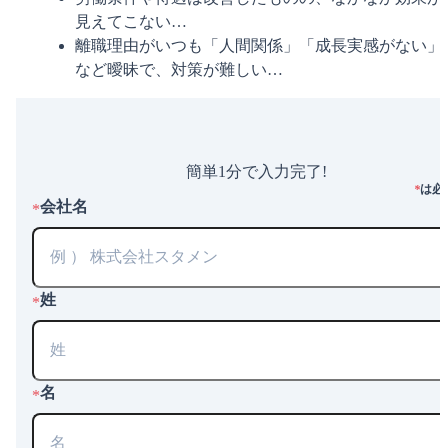
見えてこない…
離職理由がいつも「人間関係」「成長実感がない」
など曖昧で、対策が難しい…
簡単1分で入力完了!
は必
*
会社名
*
姓
*
名
*