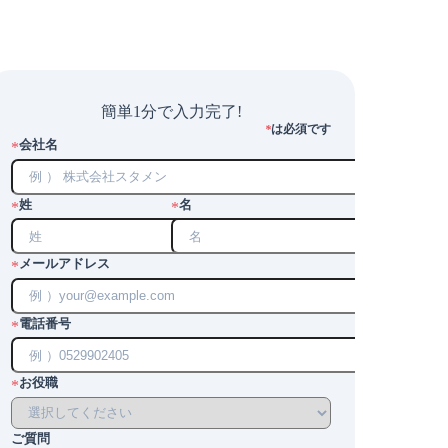
簡単1分で入力完了!
は必須です
*
会社名
*
姓
名
*
*
メールアドレス
*
電話番号
*
お役職
*
ご質問