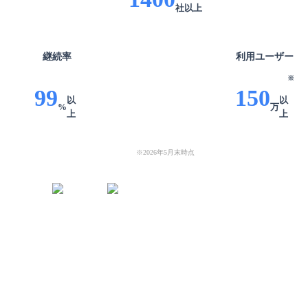
社
以上
継続率
利用
ユーザー
※
99
150
以
以
%
万
上
上
※
2026年5月末時点