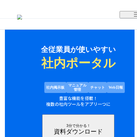
TUNAGの特徴
選ばれる理由
全従業員が使いやすい
社内ポータル
導入事例
料金体系
マニュアル
社内掲示板
チャット
Web日報
管理
豊富な機能を搭載！
資料ダウンロード
複数の社内ツールをアプリ一つに
実際の画面を見る
3分で分かる！
資料ダウンロード