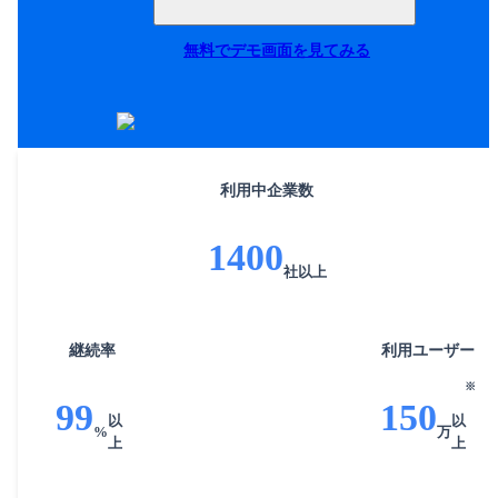
無料でデモ画面を見てみる
利用中
企業数
1400
社
以上
継続率
利用
ユーザー
※
99
150
以
以
%
万
上
上