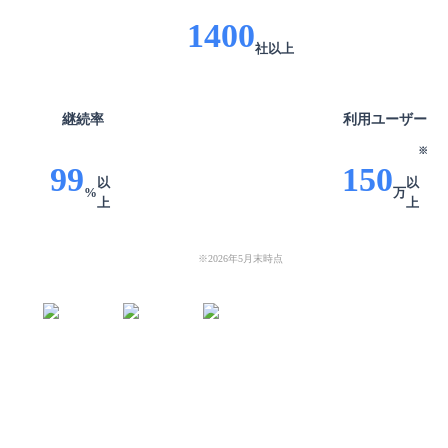
1400
社
以上
継続率
利用
ユーザー
※
99
150
以
以
%
万
上
上
※
2026年5月末時点