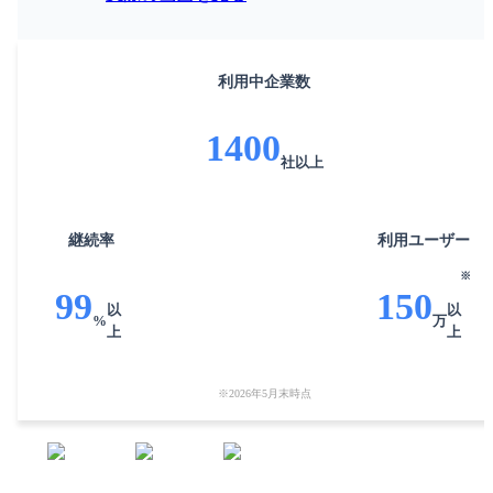
利用中
企業数
1400
社
以上
継続率
利用
ユーザー
※
99
150
以
以
%
万
上
上
※
2026年5月末時点