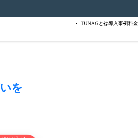
TUNAGとは
導入事例
料金
がいを
行まで。
ウド。