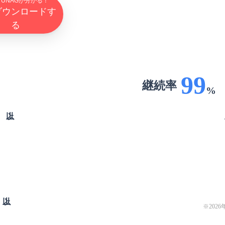
TUNAGが分かる！
ダウンロードす
る
99
継続率
%
※
202