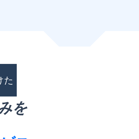
けた
みを