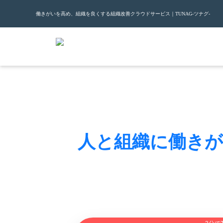
働きがいを高め、組織を良くする組織改善クラウドサービス｜TUNAG-ツナグ-
ツナグ
T
UNA
G
で
人と組織に働き
組織課題の分析から、
組織改善施策の実
100社100通りに対応できる
組織改善クラ