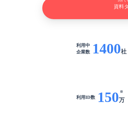
3分で
資料
1400
利用中
社
企業数
150
※
利用ID数
万