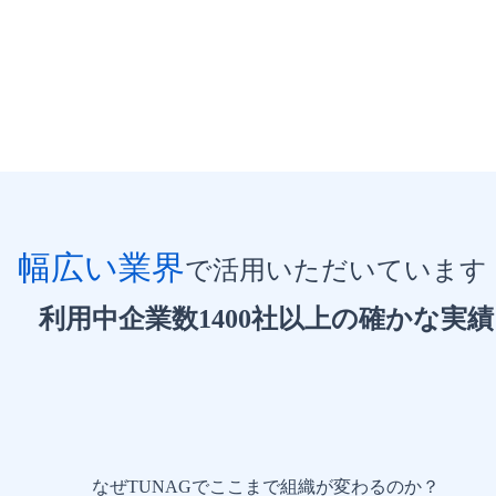
幅広い業界
で活用いただいています
利用中企業数
1400
社以上の
確かな実績
なぜTUNAGでここまで
組織が変わるのか？