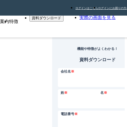
ログインはこちら
ログインにお困りの方
実際の画面を見る
資料ダウンロード
案内
特徴
機能や特徴がよくわかる！
資料ダウンロード
会社名
※
姓
※
名
※
電話番号
※