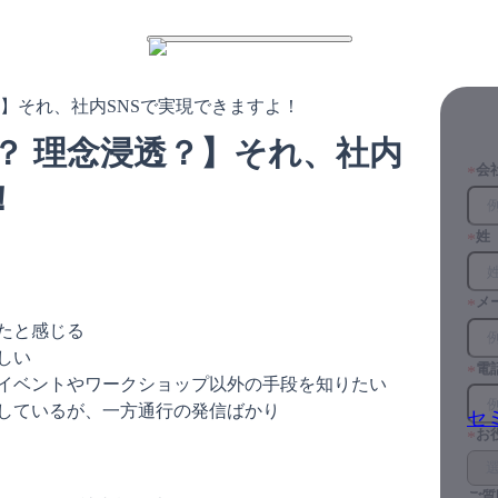
？ 理念浸透？】それ、社内
会
*
！
姓
*
メ
*
たと感じる
しい
電
*
イベントやワークショップ以外の手段を知りたい
しているが、一方通行の発信ばかり
セ
お
*
ご質