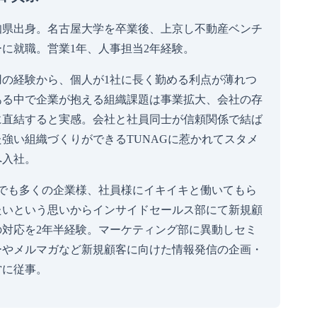
知県出身。名古屋大学を卒業後、上京し不動産ベンチ
ーに就職。営業1年、人事担当2年経験。
用の経験から、個人が1社に長く勤める利点が薄れつ
ある中で企業が抱える組織課題は事業拡大、会社の存
に直結すると実感。会社と社員同士が信頼関係で結ば
た強い組織づくりができるTUNAGに惹かれてスタメ
へ入社。
社でも多くの企業様、社員様にイキイキと働いてもら
たいという思いからインサイドセールス部にて新規顧
の対応を2年半経験。マーケティング部に異動しセミ
ーやメルマガなど新規顧客に向けた情報発信の企画・
営に従事。