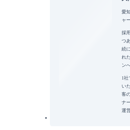
愛
ャ
採
つ
続
れ
ン
1
い
客
ナ
運