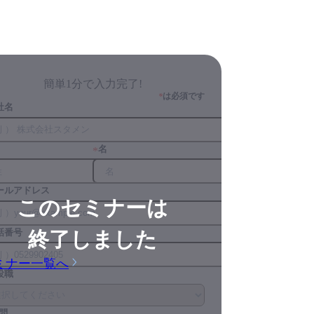
簡単1分で入力完了!
は必須です
*
社名
名
*
ールアドレス
このセミナーは
話番号
終了しました
ミナー一覧へ
役職
問