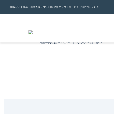
働きがいを高め、組織を良くする組織改善クラウドサービス｜TUNAG-ツナグ-
組織改善のヒントが見つかる！
セミナー・イベ
経営者やマネジメント層、人事担当者向