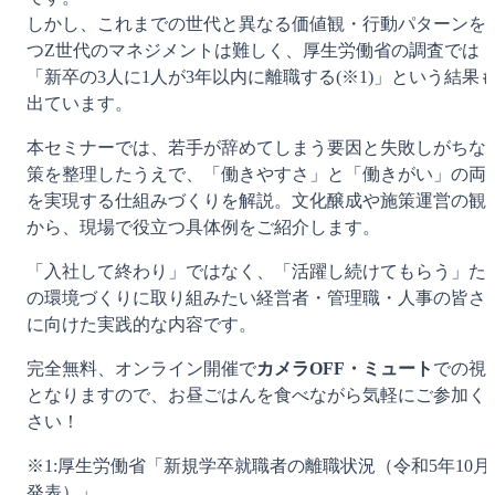
しかし、これまでの世代と異なる価値観・行動パターンを
つZ世代のマネジメントは難しく、厚生労働省の調査では
「新卒の3人に1人が3年以内に離職する(※1)」という結果
出ています。
本セミナーでは、若手が辞めてしまう要因と失敗しがちな
策を整理したうえで、「働きやすさ」と「働きがい」の両
を実現する仕組みづくりを解説。文化醸成や施策運営の観
から、現場で役立つ具体例をご紹介します。
「入社して終わり」ではなく、「活躍し続けてもらう」た
の環境づくりに取り組みたい経営者・管理職・人事の皆さ
に向けた実践的な内容です。
完全無料、オンライン開催で
カメラOFF・ミュート
での視
となりますので、お昼ごはんを食べながら気軽にご参加く
さい！
※1:厚生労働省「新規学卒就職者の離職状況（令和5年10月
発表）」