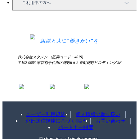
セミナー情報
サービス資料請求
ご利用中の方へ
HRコラム
無料デモ申し込み
ログイン
お知らせ
お見積もり
ログインにお困りの方へ
組織と人に“働きがい”を
株式会社スタメン （証券コード：4019)
〒102-0083 東京都千代田区麹町6-6-2 番町麹町ビルディング 5F
ユーザー利用規約
個人情報の取り扱い
外部送信規律に基づく表記
お問い合わせ
パートナー制度
©️ stmn, inc. all rights reserved.