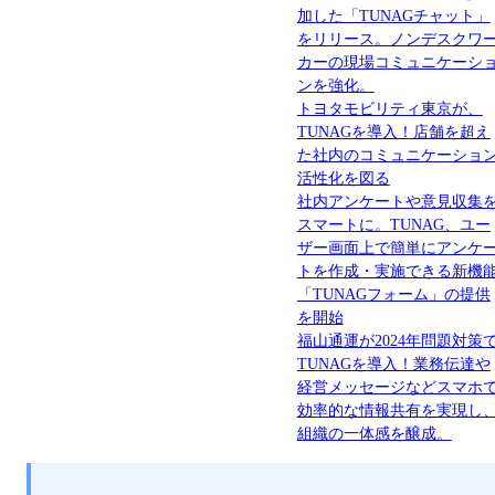
加した「TUNAGチャット」
をリリース。ノンデスクワ
カーの現場コミュニケーシ
ンを強化。
トヨタモビリティ東京が、
TUNAGを導入！店舗を超え
た社内のコミュニケーショ
活性化を図る
社内アンケートや意見収集
スマートに。TUNAG、ユー
ザー画面上で簡単にアンケ
トを作成・実施できる新機
「TUNAGフォーム」の提供
を開始
福山通運が2024年問題対策
TUNAGを導入！業務伝達や
経営メッセージなどスマホ
効率的な情報共有を実現し
組織の一体感を醸成。