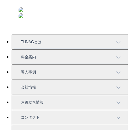
TUNAGとは
TUNAGの特徴
料金案内
機能一覧
料金案内
導入事例
充実したサポート
導入事例
会社情報
強固なセキュリティ
活用方法
会社情報
お役立ち情報
お役立ち資料一覧
コンタクト