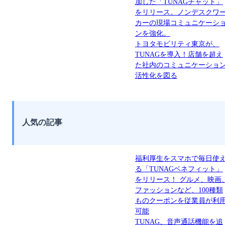
加した「TUNAGチャット」
をリリース。ノンデスクワ
カーの現場コミュニケーシ
ンを強化。
トヨタモビリティ東京が、
TUNAGを導入！店舗を超え
た社内のコミュニケーショ
活性化を図る
人気の記事
福利厚生をスマホで毎日使
る「TUNAGベネフィット」
をリリース！ グルメ、映画
ファッションなど、100種類
ものクーポンを従業員が利
可能
TUNAG、音声通話機能を追