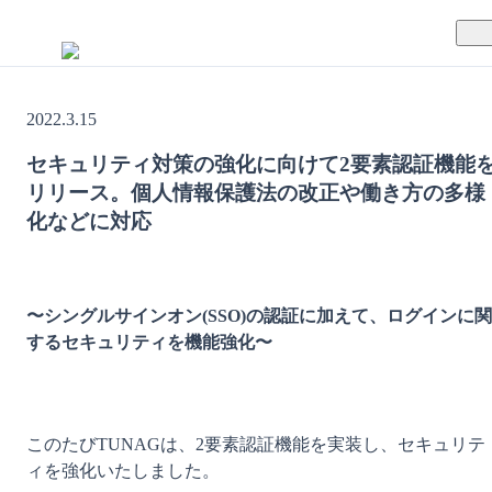
TUNAGとは
2022.3.15
料金案内
TUNAGの特徴
セキュリティ対策の強化に向けて2要素認証機能
リリース。個人情報保護法の改正や働き方の多様
導入事例
サポート体制
化などに対応
活用方法
セキュリティ体制
運営会社
〜シングルサインオン(SSO)の認証に加えて、ログインに関
するセキュリティを機能強化〜
セミナー
お役立ち資料
このたびTUNAGは、2要素認証機能を実装し、セキュリテ
ィを強化いたしました。

資料ダウンロード