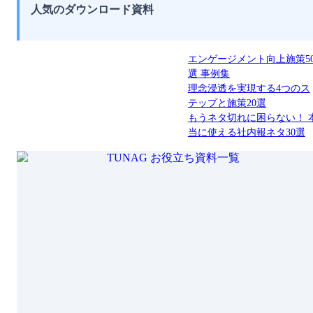
人気のダウンロード資料
エンゲージメント向上施策5
選 事例集
理念浸透を実現する4つのス
テップと施策20選
もうネタ切れに困らない！ 
当に使える社内報ネタ30選