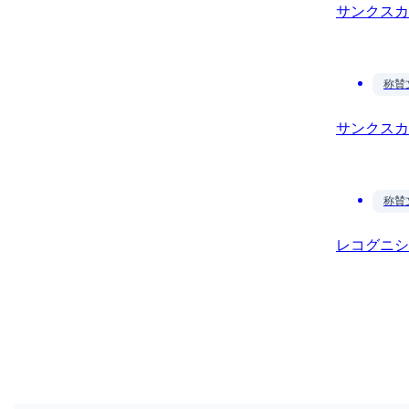
サンクスカ
称賛
サンクスカ
称賛
レコグニシ