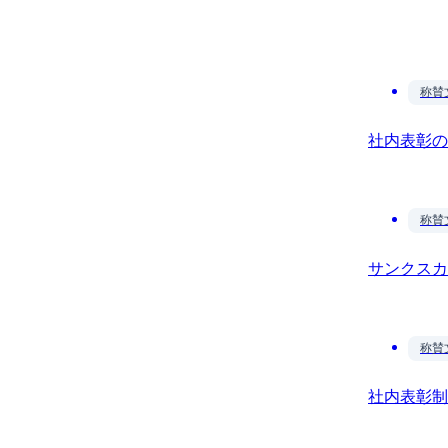
称賛
社内表彰の
称賛
サンクスカ
称賛
社内表彰制