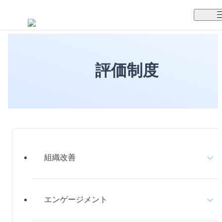
TUNAGとは
評価制度
料金案内
TUNAGの特徴
導入事例
サポート体制
活用方法
セキュリティ体制
運営会社
組織改善
セミナー
お役立ち資料
エンゲージメント
組織改善
資料ダウンロード