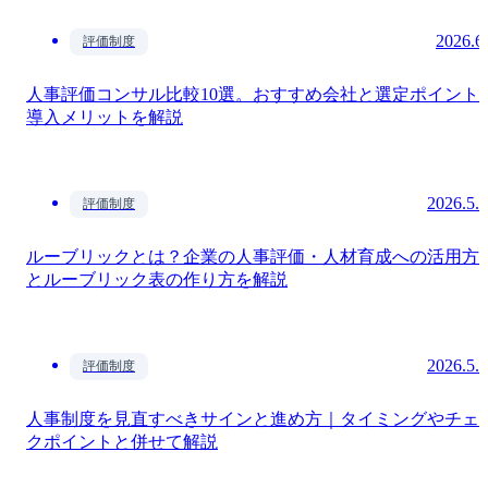
業務DX
理念経営
2026.6
評価制度
人事評価コンサル比較10選。おすすめ会社と選定ポイント
健康経営
導入メリットを解説
経営戦略
2026.5.
評価制度
ルーブリックとは？企業の人事評価・人材育成への活用方
とルーブリック表の作り方を解説
2026.5.
評価制度
人事制度を見直すべきサインと進め方｜タイミングやチェ
クポイントと併せて解説