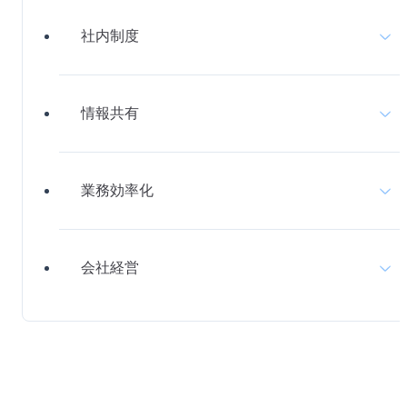
無料デモ
を見る
人材育成
社内制度
エンゲージメント
組織づくり
働きがい
情報共有
社内制度
採用活動
コミュニケーション
福利厚生
業務効率化
情報共有
離職防止
社内イベント
評価制度
社内連絡
会社経営
業務効率化
称賛文化
社内施策
社内報
働き方改革
会社経営