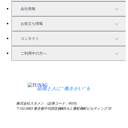
充実したサポート
導入事例
会社情報
強固なセキュリティ
活用方法
会社情報
お役立ち情報
お役立ち資料一覧
コンタクト
セミナー情報
サービス資料請求
ご利用中の方へ
HRコラム
無料デモ申し込み
ログイン
お知らせ
お見積もり
ログインにお困りの方へ
組織と人に“働きがい”を
株式会社スタメン （証券コード：4019)
〒102-0083 東京都千代田区麹町6-6-2 番町麹町ビルディング 5F