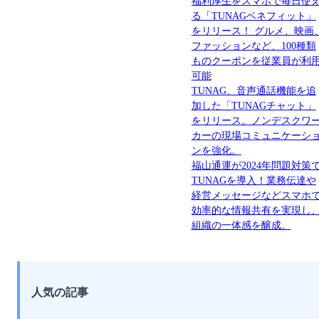
福利厚生をスマホで毎日使
る「TUNAGベネフィット」
をリリース！ グルメ、映画
ファッションなど、100種類
ものクーポンを従業員が利
可能
TUNAG、音声通話機能を追
加した「TUNAGチャット」
をリリース。ノンデスクワ
カーの現場コミュニケーシ
ンを強化。
福山通運が2024年問題対策
TUNAGを導入！業務伝達や
経営メッセージなどスマホ
効率的な情報共有を実現し
組織の一体感を醸成。
人気の記事