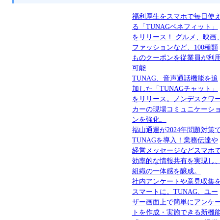
福利厚生をスマホで毎日使
る「TUNAGベネフィット」
をリリース！ グルメ、映画
ファッションなど、100種類
ものクーポンを従業員が利
可能
TUNAG、音声通話機能を追
加した「TUNAGチャット」
をリリース。ノンデスクワ
カーの現場コミュニケーシ
ンを強化。
福山通運が2024年問題対策
TUNAGを導入！業務伝達や
経営メッセージなどスマホ
効率的な情報共有を実現し
組織の一体感を醸成。
社内アンケートや意見収集
スマートに。TUNAG、ユー
ザー画面上で簡単にアンケ
トを作成・実施できる新機