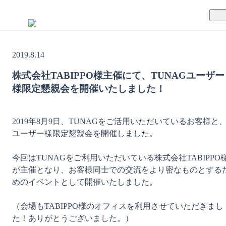
TUNAGとは
2019.8.14
料金案内
TUNAGの特徴
株式会社TABIPPO様主催にて、TUNAGユーザー
様限定懇親会を開催いたしました！
導入事例
サポート体制
活用方法
セキュリティ体制
2019年8月9日、TUNAGをご活用いただいているお客様と
ユーザー様限定懇親会を開催しました。

運営会社
今回はTUNAGをご利用いただいている株式会社TABIPPO
セミナー
が主催となり、お客様同士での交流をより密なものとする
めのイベントとして開催いたしました。

お役立ち資料
（会場もTABIPPO様のオフィスを利用させていただきまし
た！ありがとうございました。）

資料ダウンロード