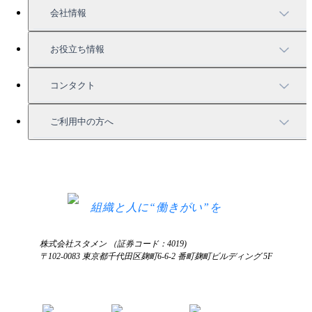
充実したサポート
導入事例
会社情報
強固なセキュリティ
活用方法
会社情報
お役立ち情報
お役立ち資料一覧
コンタクト
セミナー情報
サービス資料請求
ご利用中の方へ
HRコラム
無料デモ申し込み
ログイン
お知らせ
お見積もり
ログインにお困りの方へ
組織と人に“働きがい”を
株式会社スタメン （証券コード：4019)
〒102-0083 東京都千代田区麹町6-6-2 番町麹町ビルディング 5F