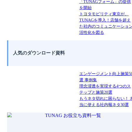
「TUNAGフォーム」の提供
を開始
トヨタモビリティ東京が、
TUNAGを導入！店舗を超え
た社内のコミュニケーショ
活性化を図る
人気のダウンロード資料
エンゲージメント向上施策5
選 事例集
理念浸透を実現する4つのス
テップと施策20選
もうネタ切れに困らない！ 
当に使える社内報ネタ30選