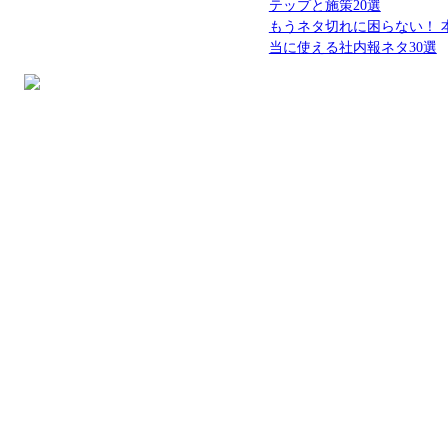
テップと施策20選
もうネタ切れに困らない！ 
当に使える社内報ネタ30選