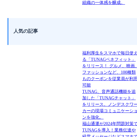
組織の一体感を醸成。
人気の記事
福利厚生をスマホで毎日使
る「TUNAGベネフィット」
をリリース！ グルメ、映画
ファッションなど、100種類
ものクーポンを従業員が利
可能
TUNAG、音声通話機能を追
加した「TUNAGチャット」
をリリース。ノンデスクワ
カーの現場コミュニケーシ
ンを強化。
福山通運が2024年問題対策
TUNAGを導入！業務伝達や
経営メッセージなどスマホ