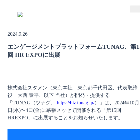
TUNAGとは
2024.9.26
料金案内
TUNAGの特徴
エンゲージメントプラットフォームTUNAG、第1
回 HR EXPOに出展
導入事例
サポート体制
活用方法
セキュリティ体制
株式会社スタメン（東京本社：東京都千代田区、代表取締
運営会社
役：大西 泰平、以下 当社）が開発・提供する
「TUNAG（ツナグ、 
https://biz.tunag.jp/
）」は、2024年10月
セミナー
日(水)〜4日(金)に幕張メッセで開催される「第15回
HREXPO」に出展することをお知らせいたします。
お役立ち資料
資料ダウンロード