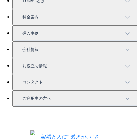
TUNAGとは
TUNAGの特徴
料金案内
機能一覧
料金案内
導入事例
充実したサポート
導入事例
会社情報
強固なセキュリティ
活用方法
会社情報
お役立ち情報
お役立ち資料一覧
コンタクト
セミナー情報
サービス資料請求
ご利用中の方へ
HRコラム
無料デモ申し込み
ログイン
お知らせ
お見積もり
ログインにお困りの方へ
組織と人に“働きがい”を