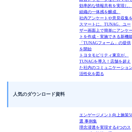
効率的な情報共有を実現し
組織の一体感を醸成。
社内アンケートや意見収集
スマートに。TUNAG、ユー
ザー画面上で簡単にアンケ
トを作成・実施できる新機
「TUNAGフォーム」の提供
を開始
トヨタモビリティ東京が、
TUNAGを導入！店舗を超え
た社内のコミュニケーショ
活性化を図る
人気のダウンロード資料
エンゲージメント向上施策5
選 事例集
理念浸透を実現する4つのス