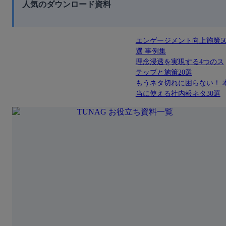
人気のダウンロード資料
エンゲージメント向上施策5
選 事例集
理念浸透を実現する4つのス
テップと施策20選
もうネタ切れに困らない！ 
当に使える社内報ネタ30選