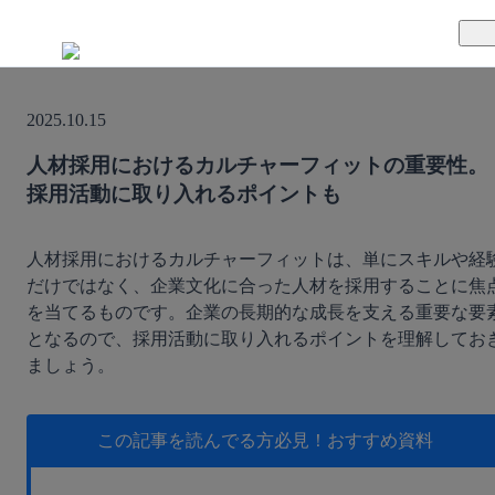
TUNAGとは
2025.10.15
料金案内
TUNAGの特徴
人材採用におけるカルチャーフィットの重要性。
採用活動に取り入れるポイントも
導入事例
サポート体制
活用方法
セキュリティ体制
人材採用におけるカルチャーフィットは、単にスキルや経
だけではなく、企業文化に合った人材を採用することに焦
を当てるものです。企業の長期的な成長を支える重要な要
運営会社
となるので、採用活動に取り入れるポイントを理解してお
ましょう。
セミナー
お役立ち資料
この記事を読んでる方必見！
おすすめ資料
資料ダウンロード