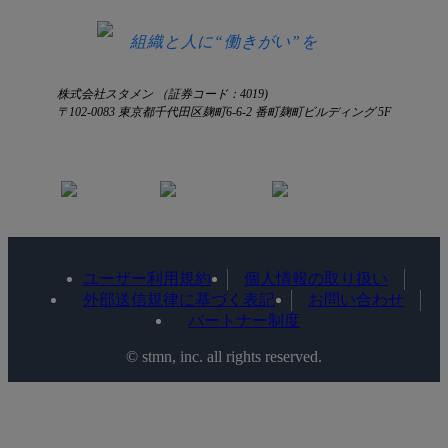
お知らせ
お見積もり
ログインにお困りの方へ
組織と人に“働きがい”を
株式会社スタメン （証券コード：4019)
〒102-0083 東京都千代田区麹町6-6-2 番町麹町ビルディング 5F
ユーザー利用規約
個人情報の取り扱い
外部送信規律に基づく表記
お問い合わせ
パートナー制度
©️ stmn, inc. all rights reserved.