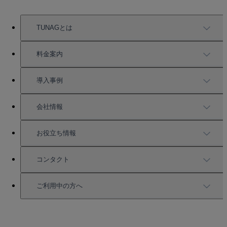
TUNAGとは
TUNAGの特徴
料金案内
機能一覧
料金案内
導入事例
充実したサポート
導入事例
会社情報
強固なセキュリティ
活用方法
会社情報
お役立ち情報
お役立ち資料一覧
コンタクト
セミナー情報
サービス資料請求
ご利用中の方へ
HRコラム
無料デモ申し込み
ログイン