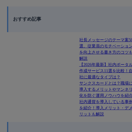
おすすめ記事
社長メッセージのテーマ案5
選。従業員のモチベーショ
を向上させる書き方のコツ
解説
【2026年最新】社内ポータ
作成サービス11選を比較！
社に最適なタイプは？
サンクスカードとは？職場
導入するメリットやマンネ
化を防ぐ運用ノウハウを紹
社内通貨を導入している事
を紹介！導入メリット・デ
リットも解説