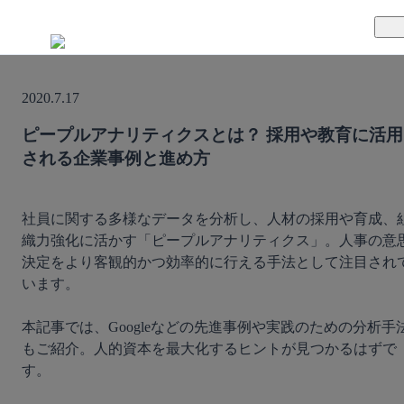
TUNAGとは
2020.7.17
料金案内
TUNAGの特徴
ピープルアナリティクスとは？ 採用や教育に活用
される企業事例と進め方
導入事例
サポート体制
活用方法
セキュリティ体制
社員に関する多様なデータを分析し、人材の採用や育成、
織力強化に活かす「ピープルアナリティクス」。人事の意
運営会社
決定をより客観的かつ効率的に行える手法として注目され
います。

セミナー
本記事では、Googleなどの先進事例や実践のための分析手
お役立ち資料
もご紹介。人的資本を最大化するヒントが見つかるはずで
す。

資料ダウンロード