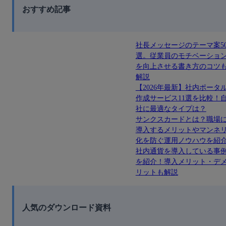
おすすめ記事
社長メッセージのテーマ案5
選。従業員のモチベーショ
を向上させる書き方のコツ
解説
【2026年最新】社内ポータ
作成サービス11選を比較！
社に最適なタイプは？
サンクスカードとは？職場
導入するメリットやマンネ
化を防ぐ運用ノウハウを紹
社内通貨を導入している事
を紹介！導入メリット・デ
リットも解説
人気のダウンロード資料