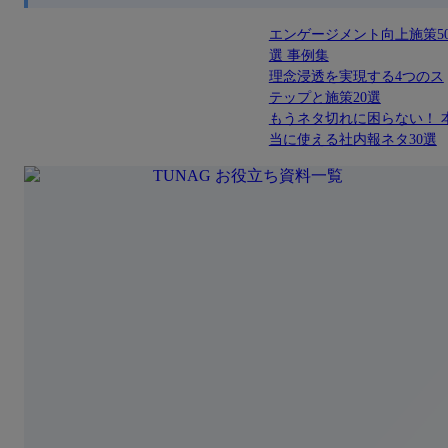
エンゲージメント向上施策5
選 事例集
理念浸透を実現する4つのス
テップと施策20選
もうネタ切れに困らない！ 
当に使える社内報ネタ30選