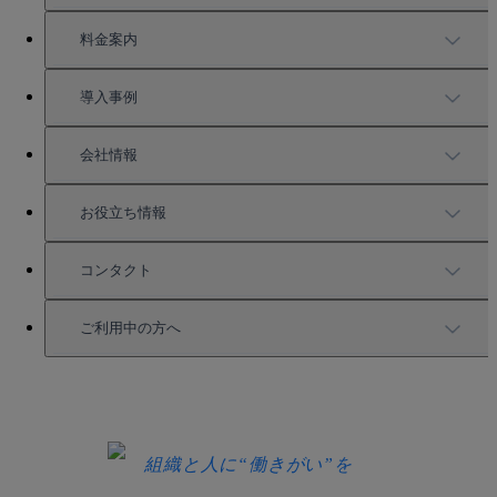
TUNAGの特徴
料金案内
機能一覧
料金案内
導入事例
充実したサポート
導入事例
会社情報
強固なセキュリティ
活用方法
会社情報
お役立ち情報
お役立ち資料一覧
コンタクト
セミナー情報
サービス資料請求
ご利用中の方へ
HRコラム
無料デモ申し込み
ログイン
お知らせ
お見積もり
ログインにお困りの方へ
組織と人に“働きがい”を