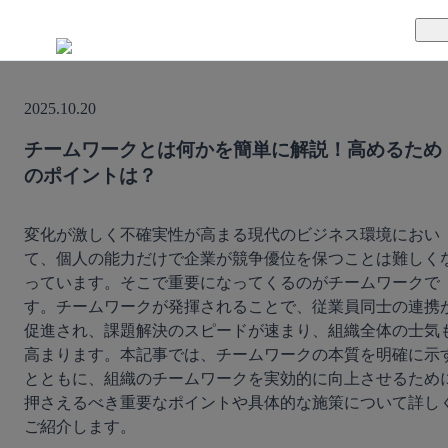
TUNAGとは
2025.10.20
料金案内
TUNAGの特徴
チームワークとは何かを簡単に解説！高めるため
のポイントは？
導入事例
サポート体制
活用方法
セキュリティ体制
変化が激しく不確実性が高まる現代のビジネス環境におい
て、個人の能力だけで企業が競争優位を保つことは難しく
っています。そこで重要になってくるのがチームワークで
運営会社
す。チームワークが発揮されることで、従業員同士の連携
促進され、課題解決のスピードが速まり、組織全体の士気
セミナー
高まります。本記事では、チームワークの本質を明確に示
とともに、組織のチームワークを実効的に向上させるため
お役立ち資料
押さえるべき重要なポイントや具体的な施策について詳し
ご紹介します。
資料ダウンロード