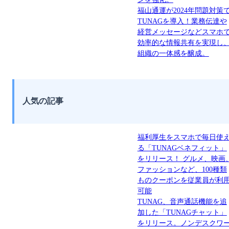
福山通運が2024年問題対策
TUNAGを導入！業務伝達や
経営メッセージなどスマホ
効率的な情報共有を実現し
組織の一体感を醸成。
人気の記事
福利厚生をスマホで毎日使
る「TUNAGベネフィット」
をリリース！ グルメ、映画
ファッションなど、100種類
ものクーポンを従業員が利
可能
TUNAG、音声通話機能を追
加した「TUNAGチャット」
をリリース。ノンデスクワ