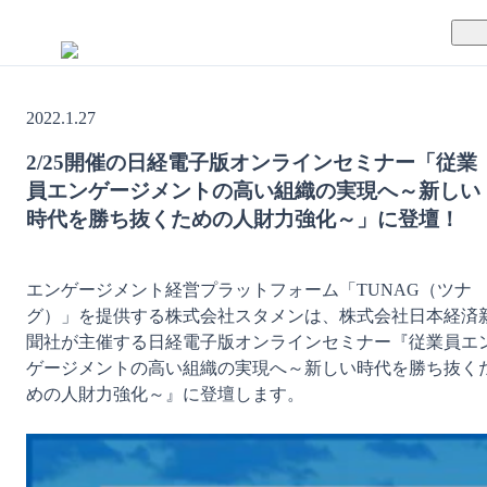
TUNAGとは
2022.1.27
料金案内
TUNAGの特徴
2/25開催の日経電子版オンラインセミナー「従業
員エンゲージメントの高い組織の実現へ～新しい
導入事例
サポート体制
時代を勝ち抜くための人財力強化～」に登壇！
活用方法
セキュリティ体制
エンゲージメント経営プラットフォーム「TUNAG（ツナ
運営会社
グ）」を提供する株式会社スタメンは、株式会社日本経済
聞社が主催する日経電子版オンラインセミナー『従業員エ
セミナー
ゲージメントの高い組織の実現へ～新しい時代を勝ち抜く
めの人財力強化～』に登壇します。

お役立ち資料
資料ダウンロード