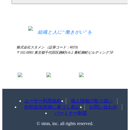
HRコラム
無料デモ申し込み
ログイン
お知らせ
お見積もり
ログインにお困りの方へ
組織と人に“働きがい”を
株式会社スタメン （証券コード：4019)
〒102-0083 東京都千代田区麹町6-6-2 番町麹町ビルディング 5F
ユーザー利用規約
個人情報の取り扱い
外部送信規律に基づく表記
お問い合わせ
パートナー制度
©️ stmn, inc. all rights reserved.