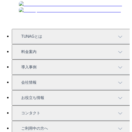
TUNAGとは
TUNAGの特徴
料金案内
機能一覧
料金案内
導入事例
充実したサポート
導入事例
会社情報
強固なセキュリティ
活用方法
会社情報
お役立ち情報
お役立ち資料一覧
コンタクト
セミナー情報
サービス資料請求
ご利用中の方へ