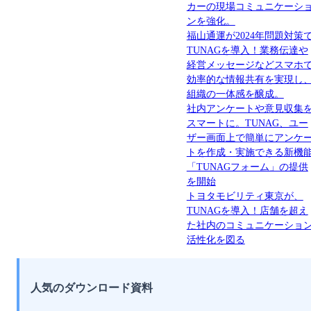
カーの現場コミュニケーシ
ンを強化。
福山通運が2024年問題対策
TUNAGを導入！業務伝達や
経営メッセージなどスマホ
効率的な情報共有を実現し
組織の一体感を醸成。
社内アンケートや意見収集
スマートに。TUNAG、ユー
ザー画面上で簡単にアンケ
トを作成・実施できる新機
「TUNAGフォーム」の提供
を開始
トヨタモビリティ東京が、
TUNAGを導入！店舗を超え
た社内のコミュニケーショ
活性化を図る
人気のダウンロード資料