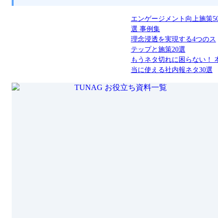
エンゲージメント向上施策5
選 事例集
理念浸透を実現する4つのス
テップと施策20選
もうネタ切れに困らない！ 
当に使える社内報ネタ30選