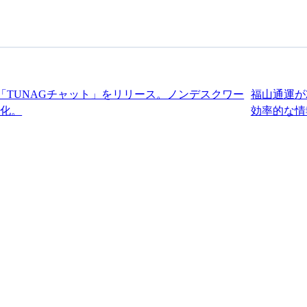
「TUNAGチャット」をリリース。ノンデスクワー
福山通運が
強化。
効率的な情
織課題の解決で働きがいを
高めるならTU
お気軽に
お問い合わせく