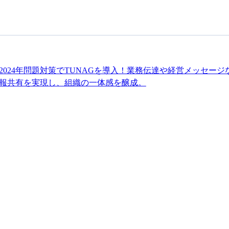
2024年問題対策でTUNAGを導入！業務伝達や経営メッセージ
報共有を実現し、組織の一体感を醸成。
NAG！
ださい。