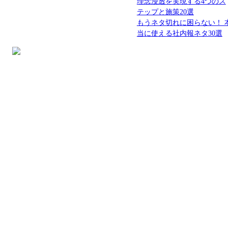
理念浸透を実現する4つのス
テップと施策20選
もうネタ切れに困らない！ 
当に使える社内報ネタ30選