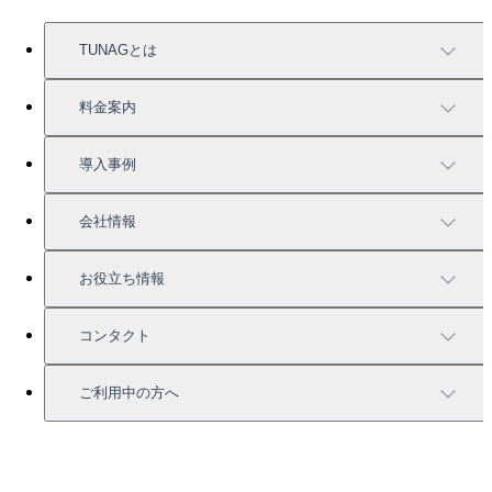
TUNAGとは
TUNAGの特徴
料金案内
機能一覧
料金案内
導入事例
充実したサポート
導入事例
会社情報
強固なセキュリティ
活用方法
会社情報
お役立ち情報
お役立ち資料一覧
コンタクト
セミナー情報
サービス資料請求
ご利用中の方へ
HRコラム
無料デモ申し込み
ログイン