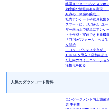
経営メッセージなどスマホ
効率的な情報共有を実現し
組織の一体感を醸成。
社内アンケートや意見収集
スマートに。TUNAG、ユー
ザー画面上で簡単にアンケ
トを作成・実施できる新機
「TUNAGフォーム」の提供
を開始
トヨタモビリティ東京が、
TUNAGを導入！店舗を超え
た社内のコミュニケーショ
活性化を図る
人気のダウンロード資料
エンゲージメント向上施策5
選 事例集