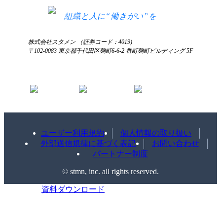
お知らせ
お見積もり
ログインにお困りの方へ
組織と人に“働きがい”を
株式会社スタメン （証券コード：4019)
〒102-0083 東京都千代田区麹町6-6-2 番町麹町ビルディング 5F
ユーザー利用規約
個人情報の取り扱い
外部送信規律に基づく表記
お問い合わせ
パートナー制度
©️ stmn, inc. all rights reserved.
資料ダウンロード