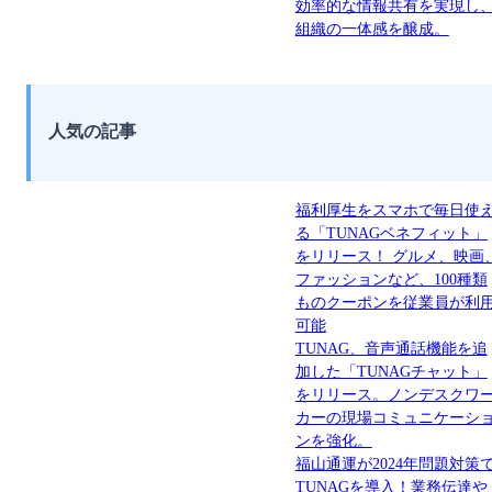
効率的な情報共有を実現し
組織の一体感を醸成。
人気の記事
福利厚生をスマホで毎日使
る「TUNAGベネフィット」
をリリース！ グルメ、映画
ファッションなど、100種類
ものクーポンを従業員が利
可能
TUNAG、音声通話機能を追
加した「TUNAGチャット」
をリリース。ノンデスクワ
カーの現場コミュニケーシ
ンを強化。
福山通運が2024年問題対策
TUNAGを導入！業務伝達や