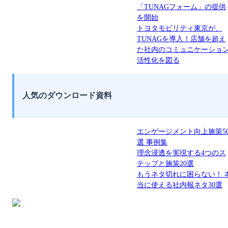
「TUNAGフォーム」の提供
を開始
トヨタモビリティ東京が、
TUNAGを導入！店舗を超え
た社内のコミュニケーショ
活性化を図る
人気のダウンロード資料
エンゲージメント向上施策5
選 事例集
理念浸透を実現する4つのス
テップと施策20選
もうネタ切れに困らない！ 
当に使える社内報ネタ30選