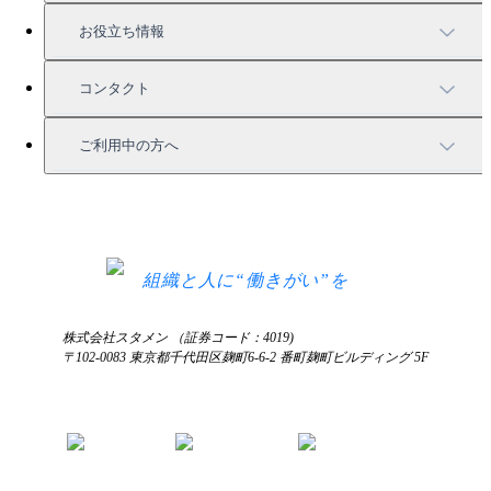
強固なセキュリティ
活用方法
会社情報
お役立ち情報
お役立ち資料一覧
コンタクト
セミナー情報
サービス資料請求
ご利用中の方へ
HRコラム
無料デモ申し込み
ログイン
お知らせ
お見積もり
ログインにお困りの方へ
組織と人に“働きがい”を
株式会社スタメン （証券コード：4019)
〒102-0083 東京都千代田区麹町6-6-2 番町麹町ビルディング 5F