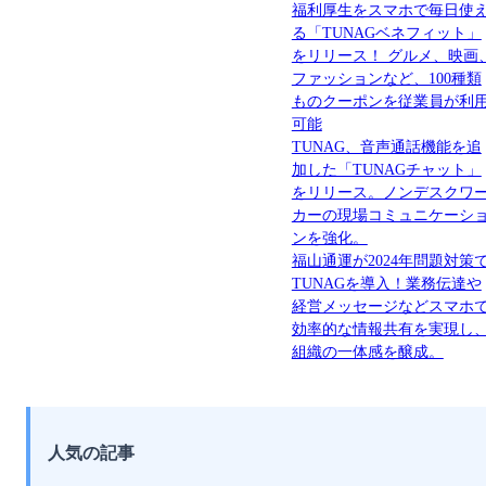
福利厚生をスマホで毎日使
る「TUNAGベネフィット」
をリリース！ グルメ、映画
ファッションなど、100種類
ものクーポンを従業員が利
可能
TUNAG、音声通話機能を追
加した「TUNAGチャット」
をリリース。ノンデスクワ
カーの現場コミュニケーシ
ンを強化。
福山通運が2024年問題対策
TUNAGを導入！業務伝達や
経営メッセージなどスマホ
効率的な情報共有を実現し
組織の一体感を醸成。
人気の記事