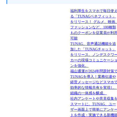
福利厚生をスマホで毎日使
る「TUNAGベネフィット」
をリリース！ グルメ、映画
ファッションなど、100種類
ものクーポンを従業員が利
可能
TUNAG、音声通話機能を追
加した「TUNAGチャット」
をリリース。ノンデスクワ
カーの現場コミュニケーシ
ンを強化。
福山通運が2024年問題対策
TUNAGを導入！業務伝達や
経営メッセージなどスマホ
効率的な情報共有を実現し
組織の一体感を醸成。
社内アンケートや意見収集
スマートに。TUNAG、ユー
ザー画面上で簡単にアンケ
トを作成・実施できる新機