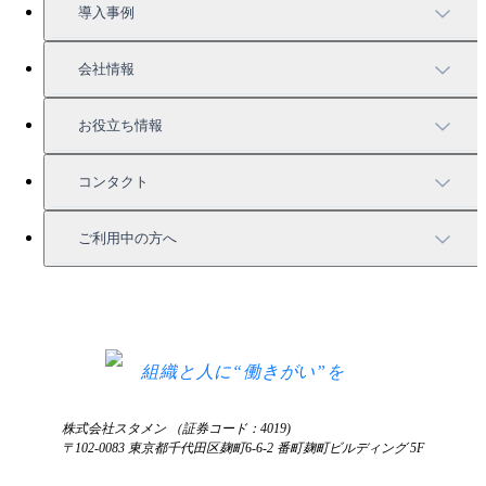
機能一覧
料金案内
導入事例
充実したサポート
導入事例
会社情報
強固なセキュリティ
活用方法
会社情報
お役立ち情報
お役立ち資料一覧
コンタクト
セミナー情報
サービス資料請求
ご利用中の方へ
HRコラム
無料デモ申し込み
ログイン
お知らせ
お見積もり
ログインにお困りの方へ
組織と人に“働きがい”を
株式会社スタメン （証券コード：4019)
〒102-0083 東京都千代田区麹町6-6-2 番町麹町ビルディング 5F