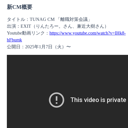
新CM概要 
タイトル：TUNAG CM 「離職対策会議」 
出演：EXIT（りんたろー。さん、兼近大樹さん） 
Youtube動画リンク：
https://www.youtube.com/watch?v=IHk8-
hFbumk
公開日：2025年1月7日（火）〜