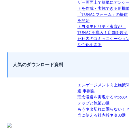
ザー画面上で簡単にアンケ
トを作成・実施できる新機
「TUNAGフォーム」の提供
を開始
トヨタモビリティ東京が、
TUNAGを導入！店舗を超え
た社内のコミュニケーショ
活性化を図る
人気のダウンロード資料
エンゲージメント向上施策5
選 事例集
理念浸透を実現する4つのス
テップと施策20選
もうネタ切れに困らない！ 
当に使える社内報ネタ30選