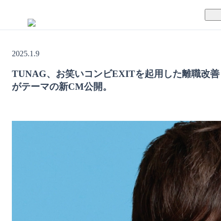
TUNAGとは
2025.1.9
料金案内
TUNAGの特徴
TUNAG、お笑いコンビEXITを起用した離職改善
がテーマの新CM公開。
導入事例
サポート体制
活用方法
セキュリティ体制
運営会社
セミナー
お役立ち資料
資料ダウンロード