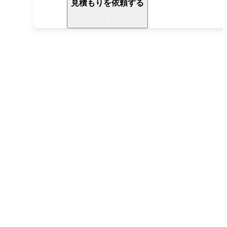
見積もりを依頼する
導入ご検討中の方へ
お電話でもお気軽に
お問い合わせください
052-990-2412
受付時間 9:30〜18:30（土日祝除く）