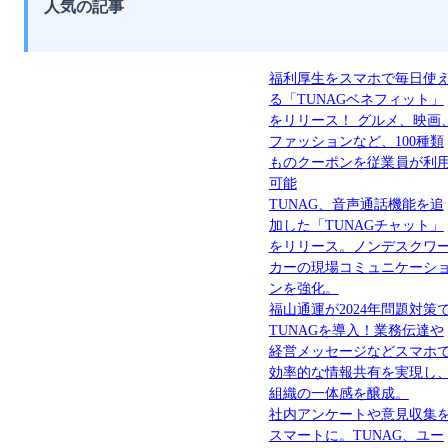
人気の記事
福利厚生をスマホで毎日使
る「TUNAGベネフィット」
をリリース！ グルメ、映画
ファッションなど、100種類
ものクーポンを従業員が利
可能
TUNAG、音声通話機能を追
加した「TUNAGチャット」
をリリース。ノンデスクワ
カーの現場コミュニケーシ
ンを強化。
福山通運が2024年問題対策
TUNAGを導入！業務伝達や
経営メッセージなどスマホ
効率的な情報共有を実現し
組織の一体感を醸成。
社内アンケートや意見収集
スマートに。TUNAG、ユー