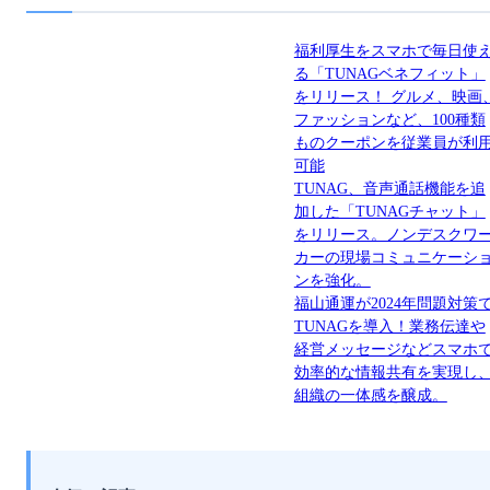
福利厚生をスマホで毎日使
る「TUNAGベネフィット」
をリリース！ グルメ、映画
ファッションなど、100種類
ものクーポンを従業員が利
可能
TUNAG、音声通話機能を追
加した「TUNAGチャット」
をリリース。ノンデスクワ
カーの現場コミュニケーシ
ンを強化。
福山通運が2024年問題対策
TUNAGを導入！業務伝達や
経営メッセージなどスマホ
効率的な情報共有を実現し
組織の一体感を醸成。