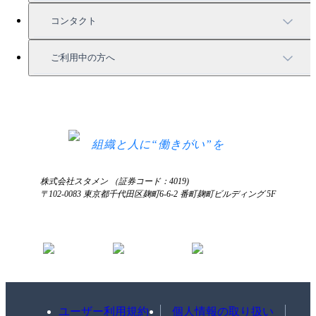
お役立ち資料一覧
コンタクト
セミナー情報
サービス資料請求
ご利用中の方へ
HRコラム
無料デモ申し込み
ログイン
お知らせ
お見積もり
ログインにお困りの方へ
組織と人に“働きがい”を
株式会社スタメン （証券コード：4019)
〒102-0083 東京都千代田区麹町6-6-2 番町麹町ビルディング 5F
ユーザー利用規約
個人情報の取り扱い