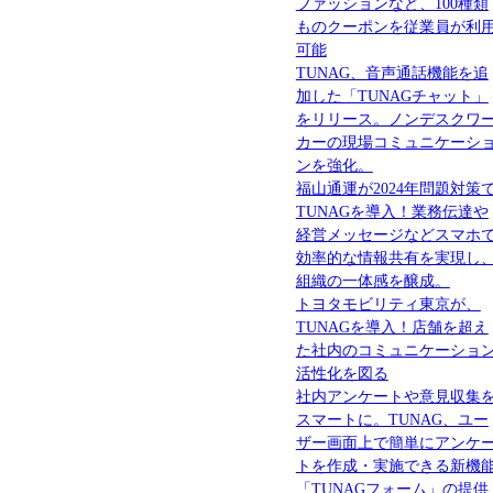
ファッションなど、100種類
ものクーポンを従業員が利
可能
TUNAG、音声通話機能を追
加した「TUNAGチャット」
をリリース。ノンデスクワ
カーの現場コミュニケーシ
ンを強化。
福山通運が2024年問題対策
TUNAGを導入！業務伝達や
経営メッセージなどスマホ
効率的な情報共有を実現し
組織の一体感を醸成。
トヨタモビリティ東京が、
TUNAGを導入！店舗を超え
た社内のコミュニケーショ
活性化を図る
社内アンケートや意見収集
スマートに。TUNAG、ユー
ザー画面上で簡単にアンケ
トを作成・実施できる新機
「TUNAGフォーム」の提供