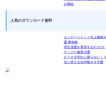
を開始
人気のダウンロード資料
エンゲージメント向上施策5
選 事例集
理念浸透を実現する4つのス
テップと施策20選
もうネタ切れに困らない！ 
当に使える社内報ネタ30選