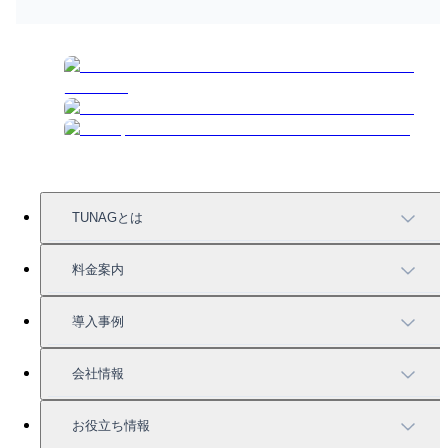
TUNAGとは
TUNAGの特徴
料金案内
機能一覧
料金案内
導入事例
充実したサポート
導入事例
会社情報
強固なセキュリティ
活用方法
会社情報
お役立ち情報