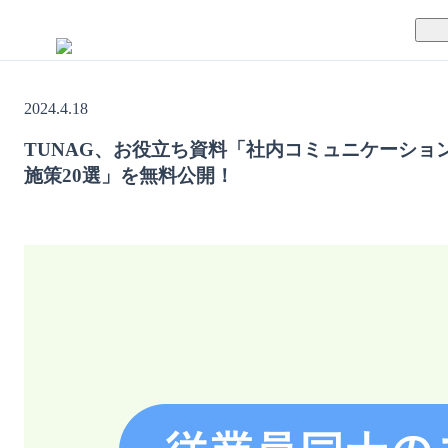
TUNAGとは
2024.4.18
料金案内
TUNAGの特徴
TUNAG、お役立ち資料「社内コミュニケーショ
施策20選」を無料公開！
導入事例
サポート体制
活用方法
セキュリティ体制
運営会社
セミナー
お役立ち資料
資料ダウンロード