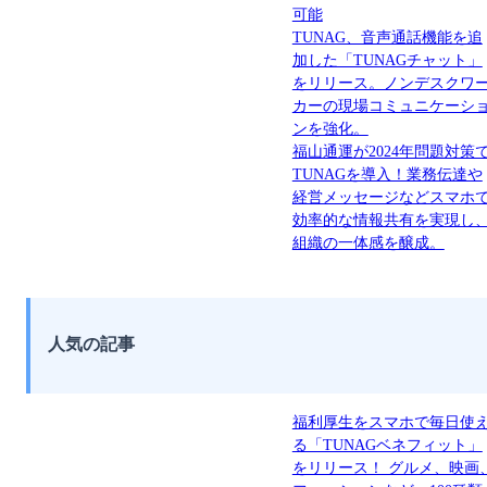
可能
TUNAG、音声通話機能を追
加した「TUNAGチャット」
をリリース。ノンデスクワ
カーの現場コミュニケーシ
ンを強化。
福山通運が2024年問題対策
TUNAGを導入！業務伝達や
経営メッセージなどスマホ
効率的な情報共有を実現し
組織の一体感を醸成。
人気の記事
福利厚生をスマホで毎日使
る「TUNAGベネフィット」
をリリース！ グルメ、映画