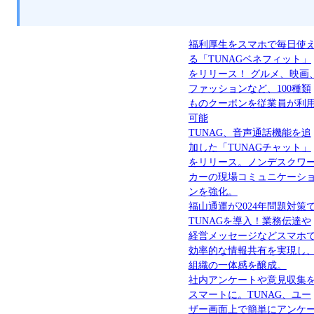
福利厚生をスマホで毎日使
る「TUNAGベネフィット」
をリリース！ グルメ、映画
ファッションなど、100種類
ものクーポンを従業員が利
可能
TUNAG、音声通話機能を追
加した「TUNAGチャット」
をリリース。ノンデスクワ
カーの現場コミュニケーシ
ンを強化。
福山通運が2024年問題対策
TUNAGを導入！業務伝達や
経営メッセージなどスマホ
効率的な情報共有を実現し
組織の一体感を醸成。
社内アンケートや意見収集
スマートに。TUNAG、ユー
ザー画面上で簡単にアンケ