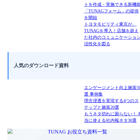
トを作成・実施できる新機
「TUNAGフォーム」の提供
を開始
トヨタモビリティ東京が、
TUNAGを導入！店舗を超え
た社内のコミュニケーショ
活性化を図る
人気のダウンロード資料
エンゲージメント向上施策5
選 事例集
理念浸透を実現する4つのス
テップと施策20選
もうネタ切れに困らない！ 
当に使える社内報ネタ30選