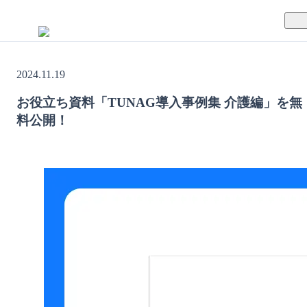
TUNAGとは
2024.11.19
料金案内
TUNAGの特徴
お役立ち資料「TUNAG導入事例集 介護編」を無
料公開！
導入事例
サポート体制
活用方法
セキュリティ体制
運営会社
セミナー
お役立ち資料
資料ダウンロード