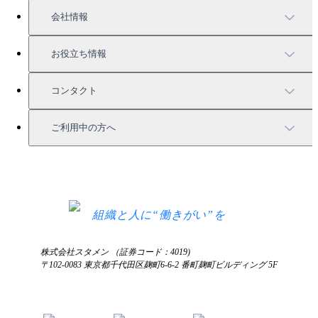
充実したサポート
導入事例
会社情報
強固なセキュリティ
活用方法
会社情報
お役立ち情報
お役立ち資料一覧
コンタクト
セミナー情報
サービス資料請求
ご利用中の方へ
HRコラム
無料デモ申し込み
ログイン
お知らせ
お見積もり
ログインにお困りの方へ
組織と人に“働きがい”を
株式会社スタメン （証券コード：4019)
〒102-0083 東京都千代田区麹町6-6-2 番町麹町ビルディング 5F