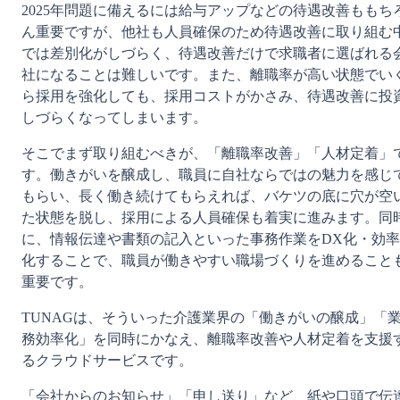
2025年問題に備えるには給与アップなどの待遇改善ももち
ん重要ですが、他社も人員確保のため待遇改善に取り組む
では差別化がしづらく、待遇改善だけで求職者に選ばれる
社になることは難しいです。また、離職率が高い状態でい
ら採用を強化しても、採用コストがかさみ、待遇改善に投
しづらくなってしまいます。
そこでまず取り組むべきが、「離職率改善」「人材定着」
す。働きがいを醸成し、職員に自社ならではの魅力を感じ
もらい、長く働き続けてもらえれば、バケツの底に穴が空
た状態を脱し、採用による人員確保も着実に進みます。同
に、情報伝達や書類の記入といった事務作業をDX化・効率
化することで、職員が働きやすい職場づくりを進めること
重要です。
TUNAGは、そういった介護業界の「働きがいの醸成」「
務効率化」を同時にかなえ、離職率改善や人材定着を支援
るクラウドサービスです。
「会社からのお知らせ」「申し送り」など、紙や口頭で伝