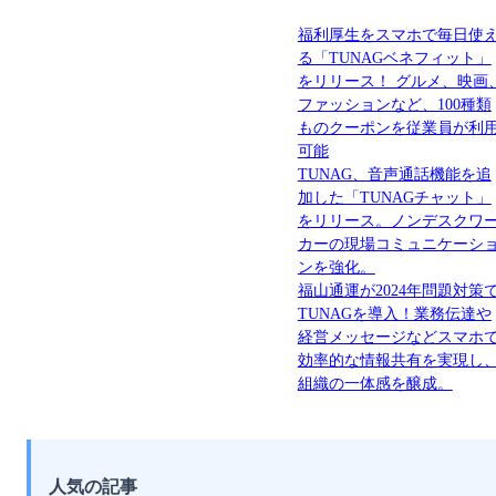
福利厚生をスマホで毎日使
る「TUNAGベネフィット」
をリリース！ グルメ、映画
ファッションなど、100種類
ものクーポンを従業員が利
可能
TUNAG、音声通話機能を追
加した「TUNAGチャット」
をリリース。ノンデスクワ
カーの現場コミュニケーシ
ンを強化。
福山通運が2024年問題対策
TUNAGを導入！業務伝達や
経営メッセージなどスマホ
効率的な情報共有を実現し
組織の一体感を醸成。
人気の記事