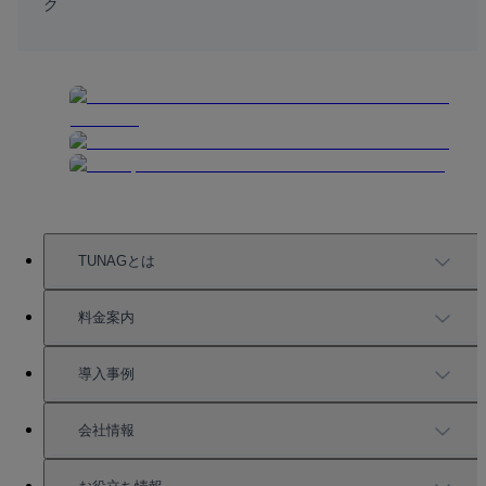
ク
TUNAGとは
TUNAGの特徴
料金案内
機能一覧
料金案内
導入事例
充実したサポート
導入事例
会社情報
強固なセキュリティ
活用方法
会社情報