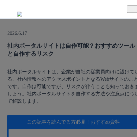
TUNAGとは
2026.6.17
料金案内
TUNAGの特徴
社内ポータルサイトは自作可能？おすすめツール
と自作するリスク
導入事例
サポート体制
活用方法
セキュリティ体制
社内ポータルサイトは、企業が自社の従業員向けに設けて
る、社内情報へのアクセスポイントとなるWebサイトのこ
です。自作は可能ですが、リスクが伴うことも知っておき
運営会社
しょう。社内ポータルサイトを自作する方法や注意点につ
て解説します。
セミナー
お役立ち資料
この記事を読んでる方必見！
おすすめ資料
資料ダウンロード