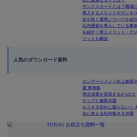
社に最適なタイプは？
サンクスカードとは？職場
導入するメリットやマンネ
化を防ぐ運用ノウハウを紹
社内通貨を導入している事
を紹介！導入メリット・デ
リットも解説
人気のダウンロード資料
エンゲージメント向上施策5
選 事例集
理念浸透を実現する4つのス
テップと施策20選
もうネタ切れに困らない！ 
当に使える社内報ネタ30選