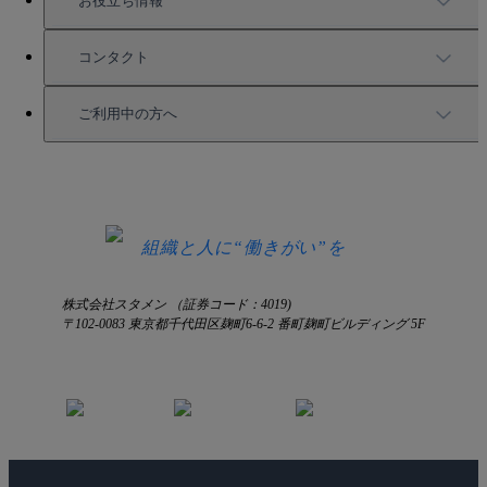
お役立ち情報
お役立ち資料一覧
コンタクト
セミナー情報
サービス資料請求
ご利用中の方へ
HRコラム
無料デモ申し込み
ログイン
お知らせ
お見積もり
ログインにお困りの方へ
組織と人に“働きがい”を
株式会社スタメン （証券コード：4019)
〒102-0083 東京都千代田区麹町6-6-2 番町麹町ビルディング 5F