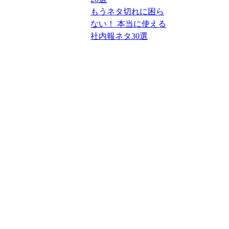
もうネタ切れに困ら
ない！ 本当に使える
社内報ネタ30選