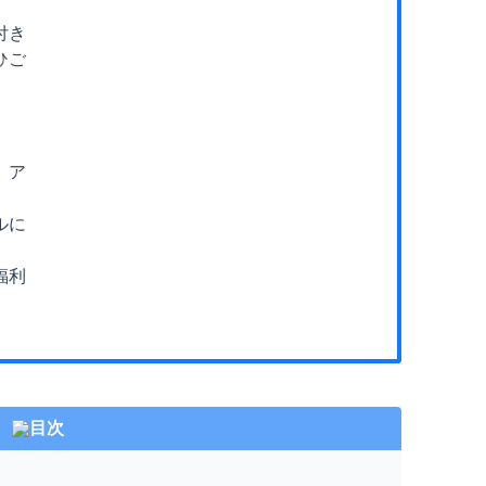
付き
ひご
、ア
ルに
福利
目次