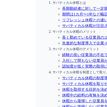
サバティカル休暇とは
長期勤続者に対して一定
期間は1カ月〜1年など幅
リフレッシュ休暇との違
サバティカル休暇が注目
サバティカル休暇のメリット
長く勤めている従業員の
先進的な制度導入で企業
サバティカル休暇のデメリット
経験の長い従業員の不在
入社して間もない従業員
認知度が低く実際の取得
サバティカル休暇を制度として取り
サバティカル休暇の制度
サバティカル休暇を取り
休暇を取得する目的を決
休暇中の給料の有無を決
休暇から復帰した従業員
休暇から復帰しない従業