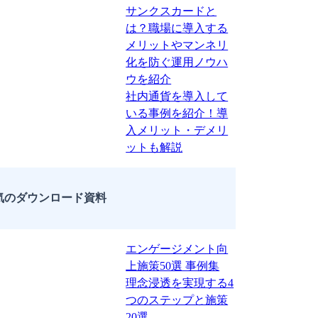
サンクスカードと
は？職場に導入する
メリットやマンネリ
化を防ぐ運用ノウハ
ウを紹介
社内通貨を導入して
いる事例を紹介！導
入メリット・デメリ
ットも解説
気のダウンロード資料
エンゲージメント向
上施策50選 事例集
理念浸透を実現する4
つのステップと施策
20選