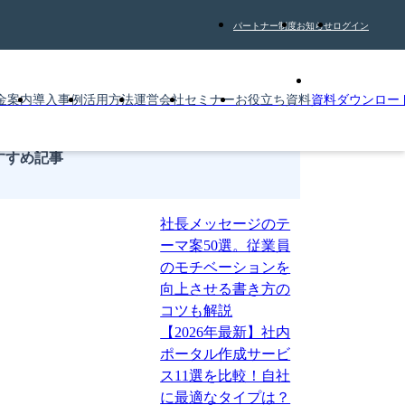
パートナー制度
お知らせ
ログイン
金案内
導入事例
活用方法
運営会社
セミナー
お役立ち資料
資料ダウンロー
すすめ記事
社長メッセージのテ
ーマ案50選。従業員
のモチベーションを
向上させる書き方の
コツも解説
【2026年最新】社内
ポータル作成サービ
ス11選を比較！自社
に最適なタイプは？