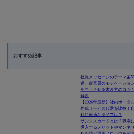
おすすめ記事
社長メッセージのテーマ案5
選。従業員のモチベーショ
を向上させる書き方のコツ
解説
【2026年最新】社内ポータ
作成サービス11選を比較！
社に最適なタイプは？
サンクスカードとは？職場
導入するメリットやマンネ
化を防ぐ運用ノウハウを紹