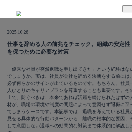
TUNAGとは
2025.10.28
料金案内
TUNAGの特徴
仕事を辞める人の前兆をチェック。組織の安定性
を保つために必要な対策
導入事例
サポート体制
活用方法
セキュリティ体制
「優秀な社員が突然退職を申し出てきた」という経験はな
でしょうか。実は、社員が会社を辞める決断をする前には
必ず何らかのサインが出ているものです。もちろん、社員
運営会社
人ひとりのキャリアプランを尊重することも重要です。そ
上で、防ぐべきは、本来であれば活躍を続けられたはずの
セミナー
材が、職場の環境や制度の問題によって意図せず退職に至
てしまうケースです。本記事では、退職を考えている社員
お役立ち資料
見せる具体的な行動パターンから、離職の根本的な要因、
して意図しない退職への効果的な対策まで体系的に解説し
資料ダウンロード