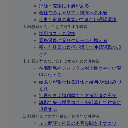
評価・査定に不満がある
会社でのキャリア・将来への不安
仕事と家庭の両立ができない職場環境
離職率が高いことで発生する弊害
採用コストの増加
業務過多に陥りクレームが増える
残った社員の負担が増えて連鎖退職が起
きる
社員が辞めない会社にするための改善策
在宅勤務やフレックス制で働きやすい環
境をつくる
頑張りが報われる評価と給与の仕組みづ
くり
社員が喜ぶ福利厚生と支援制度の充実
離職で失う採用コストを計算して対策に
投資する
離職リスクの早期察知と具体的な対処法
1on1面談で社員の本音を聞き出すコツ