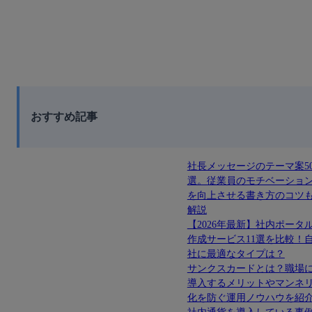
おすすめ記事
社長メッセージのテーマ案5
選。従業員のモチベーショ
を向上させる書き方のコツ
解説
【2026年最新】社内ポータ
作成サービス11選を比較！
社に最適なタイプは？
サンクスカードとは？職場
導入するメリットやマンネ
化を防ぐ運用ノウハウを紹