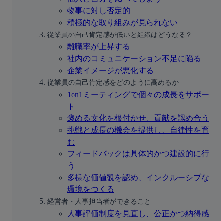
物事に対し否定的
積極的な取り組みが見られない
従業員の自己肯定感が低いと組織はどうなる？
離職率が上昇する
社内のコミュニケーション不足に陥る
企業イメージが悪化する
従業員の自己肯定感をどのように高めるか
1on1ミーティングで個々の成長をサポー
ト
褒める文化を根付かせ、貢献を認め合う
挑戦と成長の機会を提供し、自律性を育
む
フィードバックは具体的かつ建設的に行
う
多様な価値観を認め、インクルーシブな
環境をつくる
経営者・人事担当者ができること
人事評価制度を見直し、公正かつ納得感