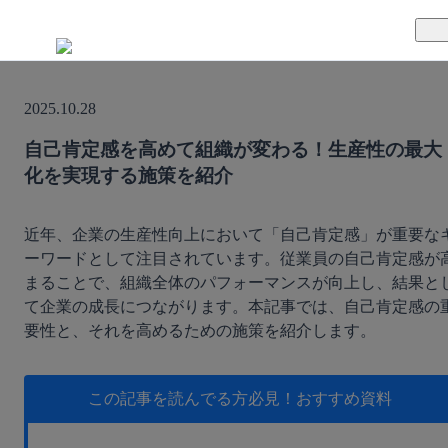
TUNAGとは
2025.10.28
料金案内
TUNAGの特徴
自己肯定感を高めて組織が変わる！生産性の最大
化を実現する施策を紹介
導入事例
サポート体制
活用方法
セキュリティ体制
近年、企業の生産性向上において「自己肯定感」が重要な
ーワードとして注目されています。従業員の自己肯定感が
まることで、組織全体のパフォーマンスが向上し、結果と
運営会社
て企業の成長につながります。本記事では、自己肯定感の
要性と、それを高めるための施策を紹介します。
セミナー
お役立ち資料
この記事を読んでる方必見！
おすすめ資料
資料ダウンロード