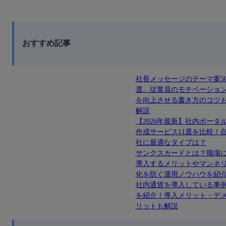
おすすめ記事
社長メッセージのテーマ案5
選。従業員のモチベーショ
を向上させる書き方のコツ
解説
【2026年最新】社内ポータ
作成サービス11選を比較！
社に最適なタイプは？
サンクスカードとは？職場
導入するメリットやマンネ
化を防ぐ運用ノウハウを紹
社内通貨を導入している事
を紹介！導入メリット・デ
リットも解説