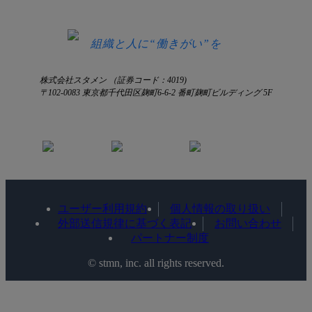
お知らせ
お見積もり
ログインにお困りの方へ
組織と人に“働きがい”を
株式会社スタメン （証券コード：4019)
〒102-0083 東京都千代田区麹町6-6-2 番町麹町ビルディング 5F
ユーザー利用規約
個人情報の取り扱い
外部送信規律に基づく表記
お問い合わせ
パートナー制度
©️ stmn, inc. all rights reserved.