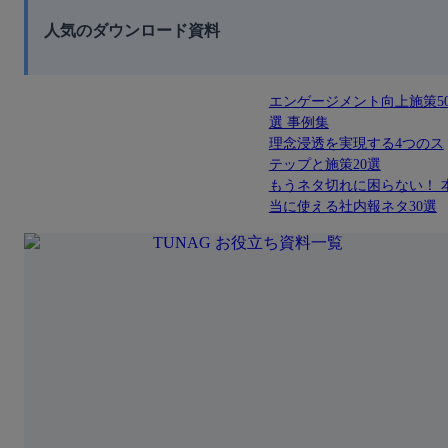
人気のダウンロード資料
エンゲージメント向上施策5
選 事例集
理念浸透を実現する4つのス
テップと施策20選
もうネタ切れに困らない！ 
当に使える社内報ネタ30選