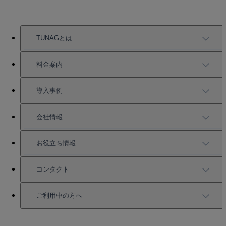
TUNAGとは
TUNAGの特徴
料金案内
機能一覧
料金案内
導入事例
充実したサポート
導入事例
会社情報
強固なセキュリティ
活用方法
会社情報
お役立ち情報
お役立ち資料一覧
コンタクト
セミナー情報
サービス資料請求
ご利用中の方へ
HRコラム
無料デモ申し込み
ログイン