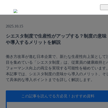
TUNAGとは
2025.10.15
料金案内
TUNAGの特徴
シエスタ制度で生産性がアップする？制度の意味
や導入するメリットを解説
導入事例
サポート体制
活用方法
セキュリティ体制
働き方改革が進む日本企業で、新たな生産性向上策として
目を集めている「シエスタ制度」は、従業員の健康維持と
フォーマンス向上の両立を実現する可能性を秘めています
運営会社
本記事では、シエスタ制度の意味から導入のメリット、そ
て具体的な導入ポイントまでを詳しく解説します。
セミナー
お役立ち資料
この記事を読んでる方必見！
おすすめ資料
資料ダウンロード