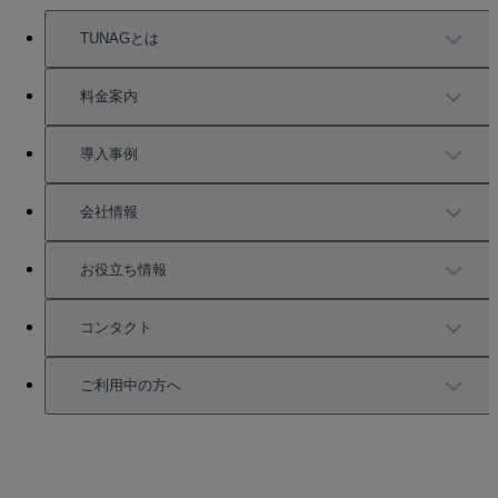
TUNAGとは
TUNAGの特徴
料金案内
機能一覧
料金案内
導入事例
充実したサポート
導入事例
会社情報
強固なセキュリティ
活用方法
会社情報
お役立ち情報
お役立ち資料一覧
コンタクト
セミナー情報
サービス資料請求
ご利用中の方へ
HRコラム
無料デモ申し込み
ログイン
お知らせ
お見積もり
ログインにお困りの方へ