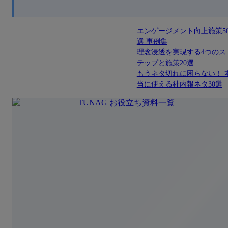
エンゲージメント向上施策5
選 事例集
理念浸透を実現する4つのス
テップと施策20選
もうネタ切れに困らない！ 
当に使える社内報ネタ30選