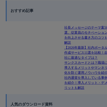
おすすめ記事
社長メッセージのテーマ案5
選。従業員のモチベーショ
を向上させる書き方のコツ
解説
【2026年最新】社内ポータ
作成サービス11選を比較！
社に最適なタイプは？
サンクスカードとは？職場
導入するメリットやマンネ
化を防ぐ運用ノウハウを紹
社内通貨を導入している事
を紹介！導入メリット・デ
リットも解説
人気のダウンロード資料