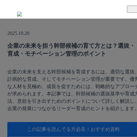
TUNAGとは
2025.10.20
料金案内
TUNAGの特徴
企業の未来を担う幹部候補の育て方とは？選抜・
育成・モチベーション管理のポイント
導入事例
サポート体制
活用方法
セキュリティ体制
企業の未来を支える幹部候補を育成するには、適切な選抜
計画的な育成、そしてモチベーション管理が重要です。優
な人材を見極め、成長を促すためには、戦略的なアプロー
運営会社
が求められます。本記事では、幹部候補の選抜基準や育成
法、意欲を引き出すためのポイントについて詳しく解説し
セミナー
企業の発展につながるリーダー育成のヒントを紹介します
お役立ち資料
この記事を読んでる方必見！
おすすめ資料
資料ダウンロード