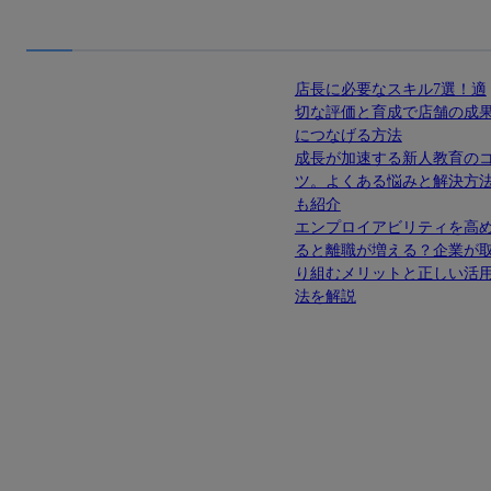
店長に必要なスキル7選！適
切な評価と育成で店舗の成
につなげる方法
成長が加速する新人教育の
ツ。よくある悩みと解決方
も紹介
エンプロイアビリティを高
ると離職が増える？企業が
り組むメリットと正しい活
法を解説