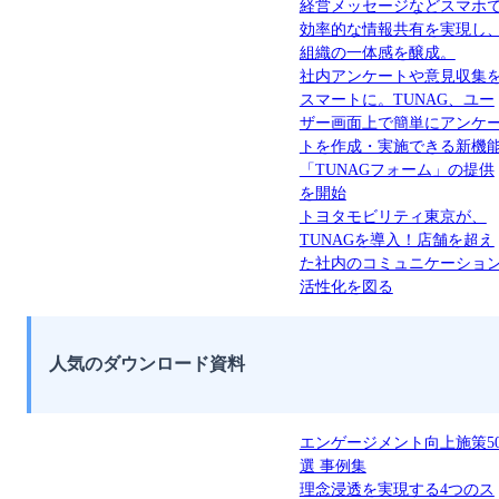
経営メッセージなどスマホ
効率的な情報共有を実現し
組織の一体感を醸成。
社内アンケートや意見収集
スマートに。TUNAG、ユー
ザー画面上で簡単にアンケ
トを作成・実施できる新機
「TUNAGフォーム」の提供
を開始
トヨタモビリティ東京が、
TUNAGを導入！店舗を超え
た社内のコミュニケーショ
活性化を図る
人気のダウンロード資料
エンゲージメント向上施策5
選 事例集
理念浸透を実現する4つのス