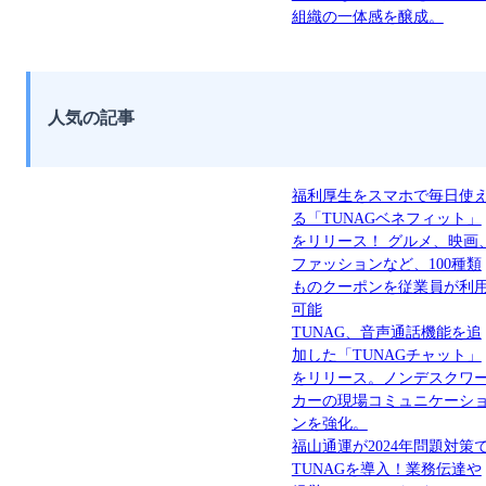
組織の一体感を醸成。
人気の記事
福利厚生をスマホで毎日使
る「TUNAGベネフィット」
をリリース！ グルメ、映画
ファッションなど、100種類
ものクーポンを従業員が利
可能
TUNAG、音声通話機能を追
加した「TUNAGチャット」
をリリース。ノンデスクワ
カーの現場コミュニケーシ
ンを強化。
福山通運が2024年問題対策
TUNAGを導入！業務伝達や