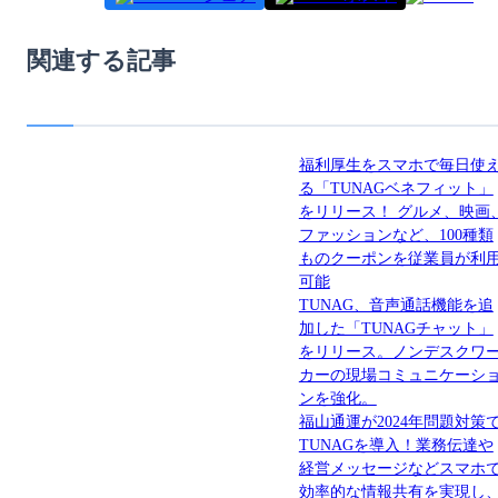
関連する記事
福利厚生をスマホで毎日使
る「TUNAGベネフィット」
をリリース！ グルメ、映画
ファッションなど、100種類
ものクーポンを従業員が利
可能
TUNAG、音声通話機能を追
加した「TUNAGチャット」
をリリース。ノンデスクワ
カーの現場コミュニケーシ
ンを強化。
福山通運が2024年問題対策
TUNAGを導入！業務伝達や
経営メッセージなどスマホ
効率的な情報共有を実現し