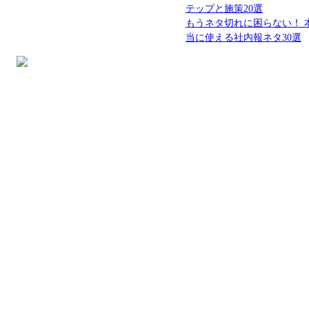
テップと施策20選
もうネタ切れに困らない！ 
当に使える社内報ネタ30選