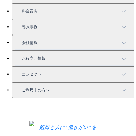
TUNAGの特徴
料金案内
機能一覧
料金案内
導入事例
充実したサポート
導入事例
会社情報
強固なセキュリティ
活用方法
会社情報
お役立ち情報
お役立ち資料一覧
コンタクト
セミナー情報
サービス資料請求
ご利用中の方へ
HRコラム
無料デモ申し込み
ログイン
お知らせ
お見積もり
ログインにお困りの方へ
組織と人に“働きがい”を