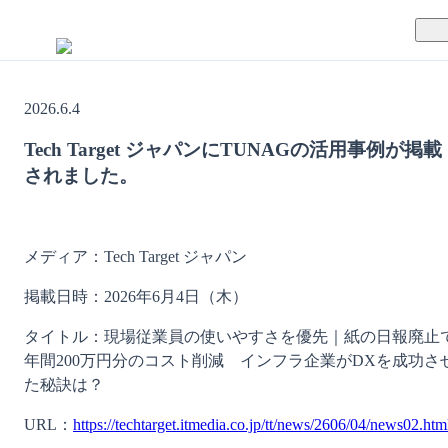
TUNAGとは
2026.6.4
料金案内
TUNAGの特徴
Tech Target ジャパンにTUNAGの活用事例が掲載
されました。
導入事例
サポート体制
活用方法
セキュリティ体制
メディア：Tech Target ジャパン
運営会社
掲載日時：2026年6月4日（木）
セミナー
タイトル：現場従業員の使いやすさを優先｜紙の日報廃止
年間200万円分のコスト削減　インフラ企業がDXを成功さ
お役立ち資料
た秘訣は？
URL：
https://techtarget.itmedia.co.jp/tt/news/2606/04/news02.htm
資料ダウンロード