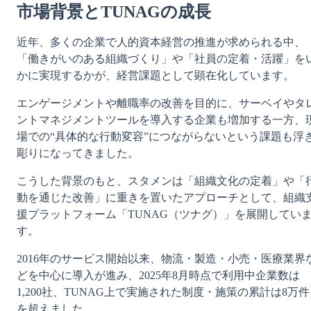
市場背景とTUNAGの成長
近年、多くの企業で人的資本経営の推進が求められる中、
「働きがいのある組織づくり」や「社員の定着・活躍」を
かに実現するかが、経営課題として顕在化しています。
エンゲージメントや離職率の改善を目的に、サーベイやタ
ントマネジメントツールを導入する企業も増加する一方、
場での“具体的な行動変容”につながらないという課題も浮
彫りになってきました。
こうした背景のもと、スタメンは「組織文化の定着」や「
動を通じた改善」に重きを置いたアプローチとして、組織
援プラットフォーム「TUNAG（ツナグ）」を展開してい
す。
2016年のサービス開始以来、物流・製造・小売・医療業界
どを中心に導入が進み、2025年8月時点で利用中企業数は
1,200社、TUNAG上で実施された制度・施策の累計は8万件
を超えました。