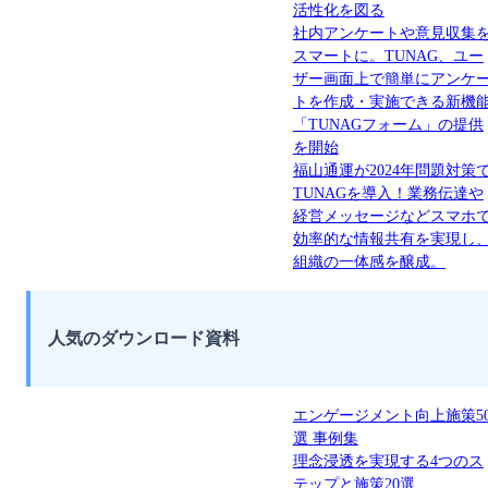
活性化を図る
社内アンケートや意見収集
スマートに。TUNAG、ユー
ザー画面上で簡単にアンケ
トを作成・実施できる新機
「TUNAGフォーム」の提供
を開始
福山通運が2024年問題対策
TUNAGを導入！業務伝達や
経営メッセージなどスマホ
効率的な情報共有を実現し
組織の一体感を醸成。
人気のダウンロード資料
エンゲージメント向上施策5
選 事例集
理念浸透を実現する4つのス
テップと施策20選