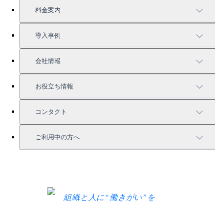
TUNAGの特徴
料金案内
機能一覧
料金案内
導入事例
充実したサポート
導入事例
会社情報
強固なセキュリティ
活用方法
会社情報
お役立ち情報
お役立ち資料一覧
コンタクト
セミナー情報
サービス資料請求
ご利用中の方へ
HRコラム
無料デモ申し込み
ログイン
お知らせ
お見積もり
ログインにお困りの方へ
組織と人に“働きがい”を