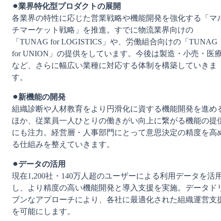
⚫︎業界特化型プロダクトの展開
各業界の特性に応じた営業戦略や機能開発を強化する「マ
チマーケット戦略」を推進。すでに物流業界向けの
「TUNAG for LOGISTICS」や、労働組合向けの「TUNAG 
for UNION」の提供をしています。今後は製造・小売・医
など、さらに幅広い業種に対応する体制を構築していきま
す。
⚫︎新機能の開発
組織診断や人材教育をより円滑化に資する機能開発を進め
ほか、従業員一人ひとりの働きがい向上に繋がる機能の提
にも注力。経営層・人事部門にとって意思決定の精度を高
る仕組みを整えていきます。
⚫︎データの活用
現在1,200社・140万人超のユーザーによる利用データを活
し、より精度の高い機能開発と導入支援を実施。データド
ブンなアプローチにより、各社に最適化された組織運営支
を可能にします。