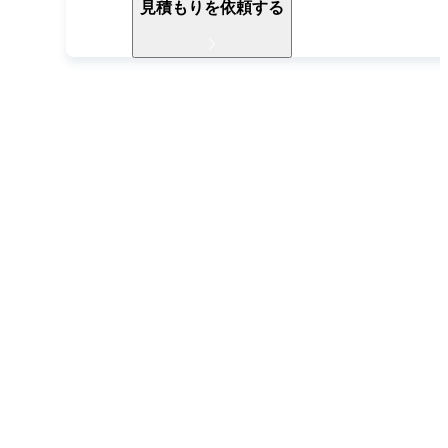
見積もりを依頼する
導入ご検討中の方へ
お電話でもお気軽に
お問い合わせください
052-990-2412
受付時間 9:30〜18:30（土日祝除く）