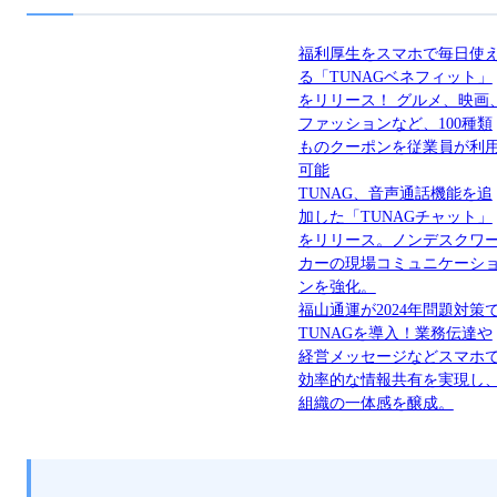
福利厚生をスマホで毎日使
る「TUNAGベネフィット」
をリリース！ グルメ、映画
ファッションなど、100種類
ものクーポンを従業員が利
可能
TUNAG、音声通話機能を追
加した「TUNAGチャット」
をリリース。ノンデスクワ
カーの現場コミュニケーシ
ンを強化。
福山通運が2024年問題対策
TUNAGを導入！業務伝達や
経営メッセージなどスマホ
効率的な情報共有を実現し
組織の一体感を醸成。