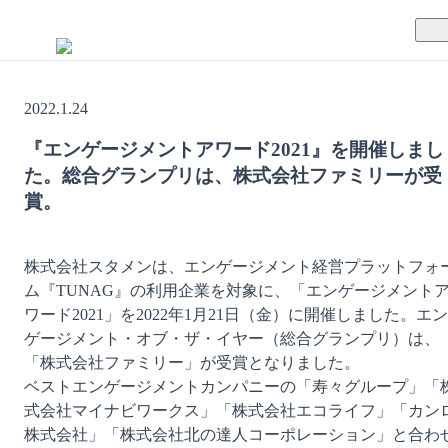
TUNAGとは
2022.1.24
料金案内
TUNAGの特徴
『エンゲージメントアワード2021』を開催しまし
た。総合グランプリは、株式会社ファミリーが受
導入事例
サポート体制
賞。
活用方法
セキュリティ体制
株式会社スタメンは、エンゲージメント経営プラットフォ
運営会社
ム『TUNAG』の利用企業を対象に、「エンゲージメント
ワード2021」を2022年1⽉21⽇（⾦）に開催しました。エン
セミナー
ゲージメント・オブ・ザ・イヤー（総合グランプリ）は、
「株式会社ファミリー」が受賞となりました。

お役立ち資料
ベストエンゲージメントカンパニーの「寿々グループ」「
式会社マイナビワークス」「株式会社エコライフ」「カン
株式会社」「株式会社北の達人コーポレーション」と合わ
資料ダウンロード