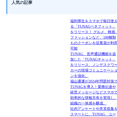
人気の記事
福利厚生をスマホで毎日使
る「TUNAGベネフィット」
をリリース！ グルメ、映画
ファッションなど、100種類
ものクーポンを従業員が利
可能
TUNAG、音声通話機能を追
加した「TUNAGチャット」
をリリース。ノンデスクワ
カーの現場コミュニケーシ
ンを強化。
福山通運が2024年問題対策
TUNAGを導入！業務伝達や
経営メッセージなどスマホ
効率的な情報共有を実現し
組織の一体感を醸成。
社内アンケートや意見収集
スマートに。TUNAG、ユー