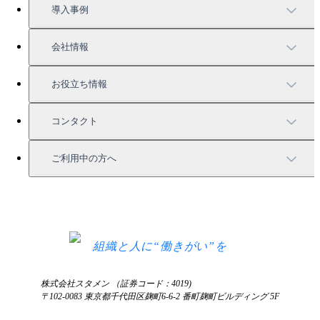
機能一覧
料金案内
導入事例
充実したサポート
導入事例
会社情報
強固なセキュリティ
活用方法
会社情報
お役立ち情報
お役立ち資料一覧
コンタクト
セミナー情報
サービス資料請求
ご利用中の方へ
HRコラム
無料デモ申し込み
ログイン
お知らせ
お見積もり
ログインにお困りの方へ
組織と人に“働きがい”を
株式会社スタメン （証券コード：4019)
〒102-0083 東京都千代田区麹町6-6-2 番町麹町ビルディング 5F