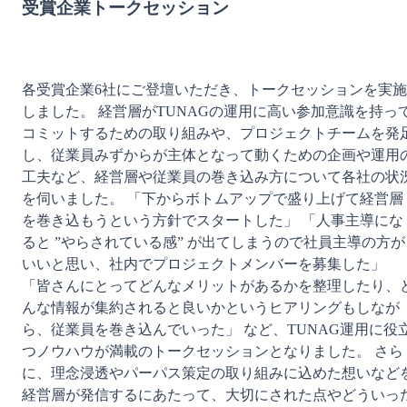
受賞企業トークセッション
各受賞企業6社にご登壇いただき、トークセッションを実施
しました。 経営層がTUNAGの運用に高い参加意識を持っ
コミットするための取り組みや、プロジェクトチームを発
し、従業員みずからが主体となって動くための企画や運用
工夫など、経営層や従業員の巻き込み方について各社の状
を伺いました。 「下からボトムアップで盛り上げて経営層
を巻き込もうという方針でスタートした」 「人事主導にな
ると ”やらされている感” が出てしまうので社員主導の方が
いいと思い、社内でプロジェクトメンバーを募集した」 
「皆さんにとってどんなメリットがあるかを整理したり、
んな情報が集約されると良いかというヒアリングもしなが
ら、従業員を巻き込んでいった」 など、TUNAG運用に役
つノウハウが満載のトークセッションとなりました。 さら
に、理念浸透やパーパス策定の取り組みに込めた想いなど
経営層が発信するにあたって、大切にされた点やどういっ