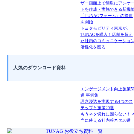
ザー画面上で簡単にアンケ
トを作成・実施できる新機
「TUNAGフォーム」の提供
を開始
トヨタモビリティ東京が、
TUNAGを導入！店舗を超え
た社内のコミュニケーショ
活性化を図る
人気のダウンロード資料
エンゲージメント向上施策5
選 事例集
理念浸透を実現する4つのス
テップと施策20選
もうネタ切れに困らない！ 
当に使える社内報ネタ30選