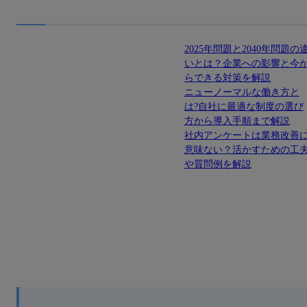
2025年問題と2040年問題の
いとは？企業への影響と今
らできる対策を解説
ニューノーマルな働き方と
は?自社に最適な制度の選び
方から導入手順まで解説
社内アンケートは業務改善
意味ない？活かすための工
や質問例を解説