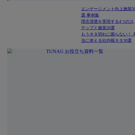
エンゲージメント向上施策5
選 事例集
理念浸透を実現する4つのス
テップと施策20選
もうネタ切れに困らない！ 
当に使える社内報ネタ30選