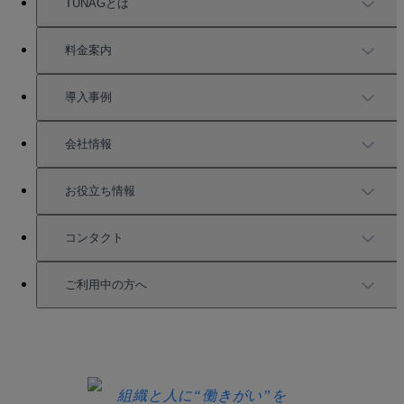
TUNAGとは
TUNAGの特徴
料金案内
機能一覧
料金案内
導入事例
充実したサポート
導入事例
会社情報
強固なセキュリティ
活用方法
会社情報
お役立ち情報
お役立ち資料一覧
コンタクト
セミナー情報
サービス資料請求
ご利用中の方へ
HRコラム
無料デモ申し込み
ログイン
お知らせ
お見積もり
ログインにお困りの方へ
組織と人に“働きがい”を