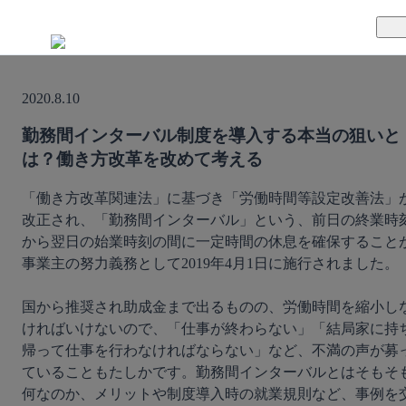
TUNAGとは
2020.8.10
料金案内
TUNAGの特徴
勤務間インターバル制度を導入する本当の狙いと
は？働き方改革を改めて考える
導入事例
サポート体制
「働き方改革関連法」に基づき「労働時間等設定改善法」
活用方法
セキュリティ体制
改正され、「勤務間インターバル」という、前日の終業時
から翌日の始業時刻の間に一定時間の休息を確保すること
運営会社
事業主の努力義務として2019年4月1日に施行されました。
セミナー
国から推奨され助成金まで出るものの、労働時間を縮小し
ければいけないので、「仕事が終わらない」「結局家に持
お役立ち資料
帰って仕事を行わなければならない」など、不満の声が募
ていることもたしかです。勤務間インターバルとはそもそ
何なのか、メリットや制度導入時の就業規則など、事例を
資料ダウンロード