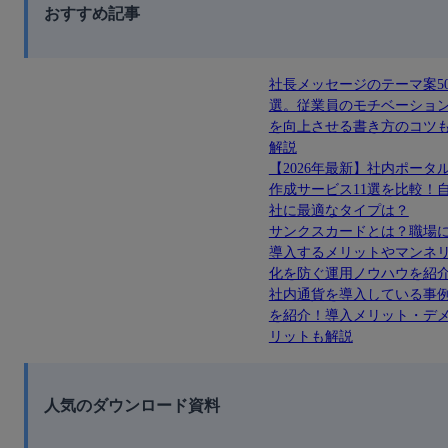
おすすめ記事
社長メッセージのテーマ案5
選。従業員のモチベーショ
を向上させる書き方のコツ
解説
【2026年最新】社内ポータ
作成サービス11選を比較！
社に最適なタイプは？
サンクスカードとは？職場
導入するメリットやマンネ
化を防ぐ運用ノウハウを紹
社内通貨を導入している事
を紹介！導入メリット・デ
リットも解説
人気のダウンロード資料