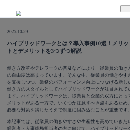
TUNAGとは
2025.10.29
料金案内
TUNAGの特徴
ハイブリッドワークとは？導入事例10選！メリッ
トとデメリットを3つずつ解説
導入事例
サポート体制
活用方法
セキュリティ体制
働き方改革やテレワークの普及などにより、従業員の働き
の自由度は高まっています。そんな中、従業員の働きやす
を支援しつつ、業務のパフォーマンス向上につなげる新し
運営会社
働き方のスタイルとしてハイブリッドワークが注目されて
ます。ハイブリッドワークは、従業員と企業の双方にとっ
セミナー
メリットがある一方で、いくつか注意すべき点もあるため
必要な対策を講じたうえで制度に組み込むことが重要です
お役立ち資料
本記事では、従業員の働きやすさや生産性を高めていきた
資料ダウンロード
経営者・人事総務担当者の方に向けて、ハイブリッドワー