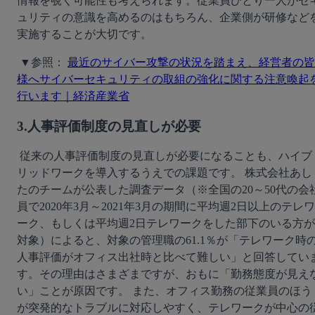
情報を覗く可能性も考えられます。従業員ひとり一人がセ
ュリティの意識を高めるのはもちろん、企業側が研修など
実施することが大切です。
 ▼参照： 
最近のサイバー攻撃の状況を踏まえ、経営者の皆
様へサイバーセキュリティの取組の強化に関する注意喚起
行います｜経済産業省
3.人事評価制度の見直しが必要
 従来の人事評価制度の見直しが必要になることも、ハイブ
リッドワークを導入するうえでの課題です。 株式会社あし
たのチームが公表した調査データ（※全国の20～50代の会
員で2020年3月～2021年3月の期間に平均週2日以上のテレワ
ーク、もしくは平均週2日テレワークをした部下のいる方が
対象）によると、対象の管理職の61.1％が「テレワーク時
人事評価がオフィス出社時と比べて難しい」と回答してい
す。その理由はさまざまですが、おもに「勤務態度が見え
い」ことが原因です。 また、オフィス勤務の従業員のほう
が突発的なトラブルに対応しやすく、テレワークが中心の