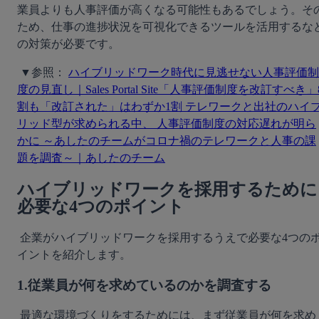
業員よりも人事評価が高くなる可能性もあるでしょう。そ
ため、仕事の進捗状況を可視化できるツールを活用するな
の対策が必要です。
 ▼参照： 
ハイブリッドワーク時代に見逃せない人事評価制
度の見直し｜Sales Portal Site
「人事評価制度を改訂すべき」
割も「改訂された」はわずか1割 テレワークと出社のハイ
リッド型が求められる中、 人事評価制度の対応遅れが明ら
かに ～あしたのチームがコロナ禍のテレワークと人事の課
題を調査～｜あしたのチーム
ハイブリッドワークを採用するために
必要な4つのポイント
 企業がハイブリッドワークを採用するうえで必要な4つのポ
イントを紹介します。 
1.従業員が何を求めているのかを調査する
 最適な環境づくりをするためには、まず従業員が何を求め