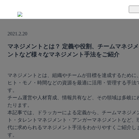
TUNAGとは
2021.2.20
料金案内
TUNAGの特徴
マネジメントとは？ 定義や役割、チームマネジメ
ントなど様々なマネジメント手法をご紹介
導入事例
サポート体制
活用方法
セキュリティ体制
マネジメントとは、組織やチームが目標を達成するために
ヒト・モノ・時間などの資源を最適に活用・管理する手法
運営会社
す。

チーム運営や人材育成、情報共有など、その領域は多岐に
セミナー
たります。

本記事では、ドラッカーによる定義から、チームマネジメ
お役立ち資料
ト・タレントマネジメント・アンガーマネジメントなど、
代に求められるマネジメント手法をわかりやすくご紹介し
す。

資料ダウンロード