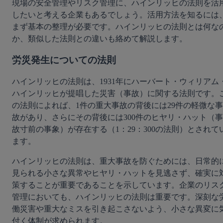
現場の安全管理やリスク管理に、ハインリッヒの法則を活
したいと考える企業もあるでしょう。活用方法を知るには
まず基本の整理が必要です。ハインリッヒの法則とは何な
か、類似した法則との違いも絡めて解説します。
労災発生についての法則
ハインリッヒの法則は、1931年にハーバート・ウィリアム
ハインリッヒが提唱した災害（事故）に関する法則です。
の法則によれば、1件の重大事故の背後には29件の軽微な事
故があり、さらにその背後には300件のヒヤリ・ハット（事
故寸前の事象）が存在する（1：29：300の法則）とされて
ます。
ハインリッヒの法則は、重大事故を防ぐためには、日常的
見られる小さな異常やヒヤリ・ハットを見逃さず、確実に
策することが重要であることを示しています。企業のリス
管理においても、ハインリッヒの法則は重要です。深刻な
働災害や重大なミスを引き起こさないよう、小さな異変に
付く体制が求められます。