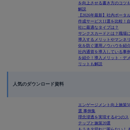
を向上させる書き方のコツ
解説
【2026年最新】社内ポータ
作成サービス11選を比較！
社に最適なタイプは？
サンクスカードとは？職場
導入するメリットやマンネ
化を防ぐ運用ノウハウを紹
社内通貨を導入している事
を紹介！導入メリット・デ
リットも解説
人気のダウンロード資料
エンゲージメント向上施策5
選 事例集
理念浸透を実現する4つのス
テップと施策20選
もうネタ切れに困らない！ 