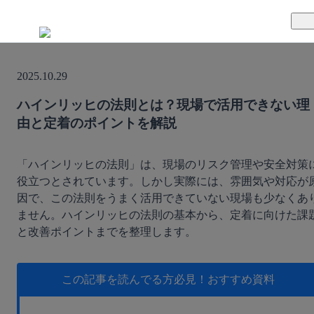
TUNAGとは
2025.10.29
料金案内
TUNAGの特徴
ハインリッヒの法則とは？現場で活用できない理
由と定着のポイントを解説
導入事例
サポート体制
活用方法
セキュリティ体制
「ハインリッヒの法則」は、現場のリスク管理や安全対策
役立つとされています。しかし実際には、雰囲気や対応が
因で、この法則をうまく活用できていない現場も少なくあ
運営会社
ません。ハインリッヒの法則の基本から、定着に向けた課
と改善ポイントまでを整理します。
セミナー
お役立ち資料
この記事を読んでる方必見！
おすすめ資料
資料ダウンロード