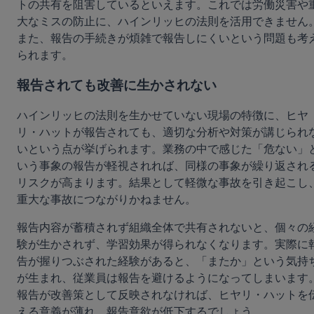
トの共有を阻害しているといえます。これでは労働災害や
大なミスの防止に、ハインリッヒの法則を活用できません
また、報告の手続きが煩雑で報告しにくいという問題も考
られます。
報告されても改善に生かされない
ハインリッヒの法則を生かせていない現場の特徴に、ヒヤ
リ・ハットが報告されても、適切な分析や対策が講じられ
いという点が挙げられます。業務の中で感じた「危ない」
いう事象の報告が軽視されれば、同様の事象が繰り返され
リスクが高まります。結果として軽微な事故を引き起こし
重大な事故につながりかねません。
報告内容が蓄積されず組織全体で共有されないと、個々の
験が生かされず、学習効果が得られなくなります。実際に
告が握りつぶされた経験があると、「またか」という気持
が生まれ、従業員は報告を避けるようになってしまいます
報告が改善策として反映されなければ、ヒヤリ・ハットを
える意義が薄れ、報告意欲が低下するでしょう。