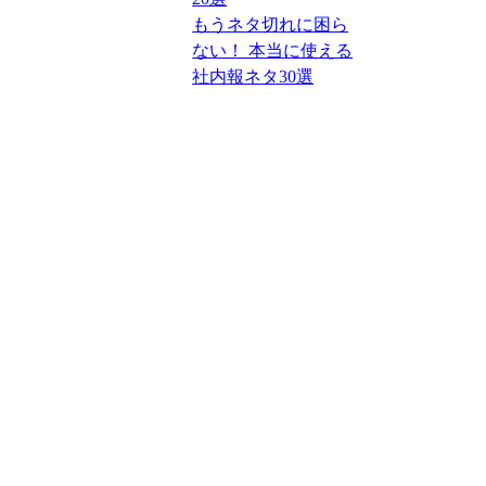
もうネタ切れに困ら
ない！ 本当に使える
社内報ネタ30選