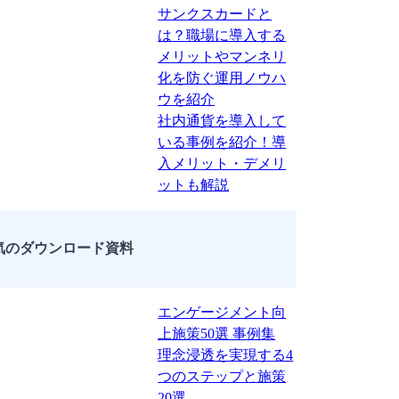
サンクスカードと
は？職場に導入する
メリットやマンネリ
化を防ぐ運用ノウハ
ウを紹介
社内通貨を導入して
いる事例を紹介！導
入メリット・デメリ
ットも解説
気のダウンロード資料
エンゲージメント向
上施策50選 事例集
理念浸透を実現する4
つのステップと施策
20選