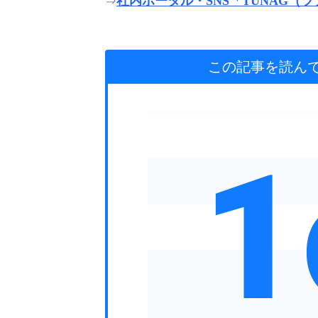
社内ポータル・SNS「TUNAG（
⇒
この記事を読ん