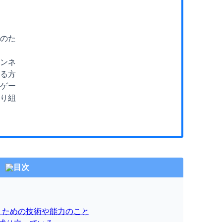
施のた
マンネ
る方
ゲー
り組
目次
うための技術や能力のこと