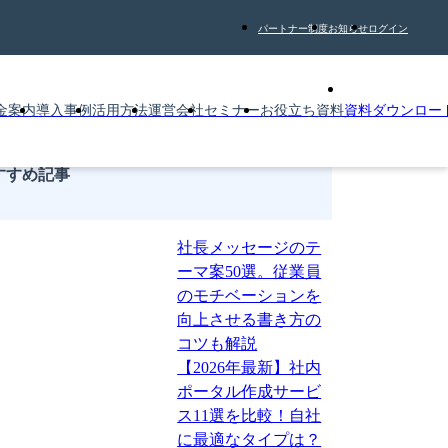
パートナー制度
お知らせ
ログイン
金案内
導入事例
活用方法
運営会社
セミナー
お役立ち資料
資料ダウンロー
すすめ記事
社長メッセージのテ
ーマ案50選。従業員
のモチベーションを
向上させる書き方の
コツも解説
【2026年最新】社内
ポータル作成サービ
ス11選を比較！自社
に最適なタイプは？