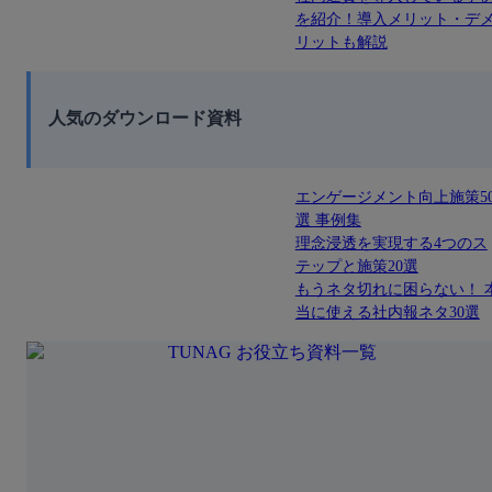
を紹介！導入メリット・デ
リットも解説
人気のダウンロード資料
エンゲージメント向上施策5
選 事例集
理念浸透を実現する4つのス
テップと施策20選
もうネタ切れに困らない！ 
当に使える社内報ネタ30選