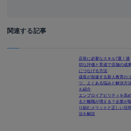
関連する記事
店長に必要なスキル7選！適
切な評価と育成で店舗の成
につなげる方法
成長が加速する新人教育の
ツ。よくある悩みと解決方
も紹介
エンプロイアビリティを高
ると離職が増える？企業が
り組むメリットと正しい活
法を解説