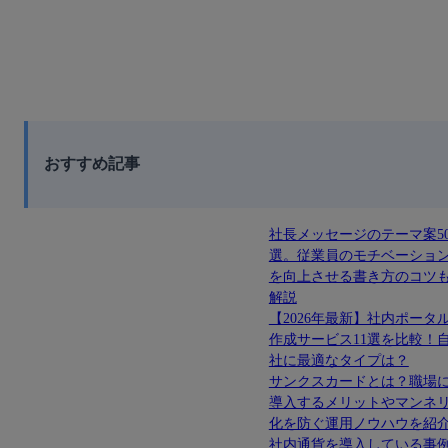
おすすめ記事
社長メッセージのテーマ案5
選。従業員のモチベーショ
を向上させる書き方のコツ
解説
【2026年最新】社内ポータ
作成サービス11選を比較！
社に最適なタイプは？
サンクスカードとは？職場
導入するメリットやマンネ
化を防ぐ運用ノウハウを紹
社内通貨を導入している事