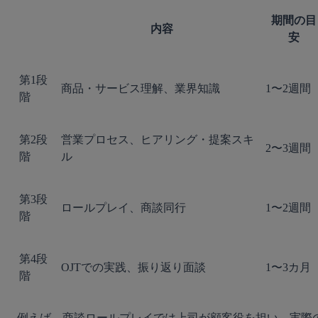
期間の目
内容
安
第1段
商品・サービス理解、業界知識
1〜2週間
階
第2段
営業プロセス、ヒアリング・提案スキ
2〜3週間
階
ル
第3段
ロールプレイ、商談同行
1〜2週間
階
第4段
OJTでの実践、振り返り面談
1〜3カ月
階
例えば、商談ロールプレイでは上司が顧客役を担い、実際