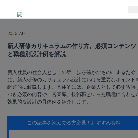
TUNAGとは
2026.7.9
料金案内
TUNAGの特徴
新人研修カリキュラムの作り方。必須コンテンツ
と職種別設計例を解説
導入事例
サポート体制
活用方法
セキュリティ体制
新入社員の社会人としての第一歩を確かなものにするため
に、新人研修のカリキュラム設計における重要なポイント
網羅的に解説します。具体的には、企業人として必ず習得
運営会社
べき必須の内容や、営業職、技術職といった職種に合わせ
効果的な設計の具体例を紹介します。
セミナー
お役立ち資料
この記事を読んでる方必見！
おすすめ資料
資料ダウンロード