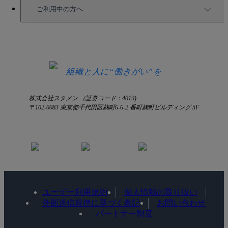
セミナー情報
サービス資料請求
ご利用中の方へ
HRコラム
無料デモ申し込み
ログイン
お知らせ
お見積もり
ログインにお困りの方へ
組織と人に“働きがい”を
株式会社スタメン （証券コード：4019)
〒102-0083 東京都千代田区麹町6-6-2 番町麹町ビルディング 5F
ユーザー利用規約
個人情報の取り扱い
外部送信規律に基づく表記
お問い合わせ
パートナー制度