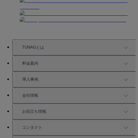
TUNAGとは
TUNAGの特徴
料金案内
機能一覧
料金案内
導入事例
充実したサポート
導入事例
会社情報
強固なセキュリティ
活用方法
会社情報
お役立ち情報
お役立ち資料一覧
コンタクト