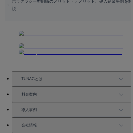
ホラクラシー型組織のメリット・デメリット、導入企業事例を解
説
TUNAGとは
TUNAGの特徴
料金案内
機能一覧
料金案内
導入事例
充実したサポート
導入事例
会社情報