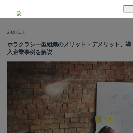
TUNAGとは
2020.5.31
料金案内
TUNAGの特徴
ホラクラシー型組織のメリット・デメリット、導
入企業事例を解説
導入事例
サポート体制
活用方法
セキュリティ体制
運営会社
セミナー
お役立ち資料
資料ダウンロード