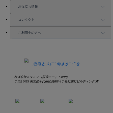
強固なセキュリティ
活用方法
会社情報
お役立ち情報
お役立ち資料一覧
コンタクト
セミナー情報
サービス資料請求
ご利用中の方へ
HRコラム
無料デモ申し込み
ログイン
お知らせ
お見積もり
ログインにお困りの方へ
組織と人に“働きがい”を
株式会社スタメン （証券コード：4019)
〒102-0083 東京都千代田区麹町6-6-2 番町麹町ビルディング 5F