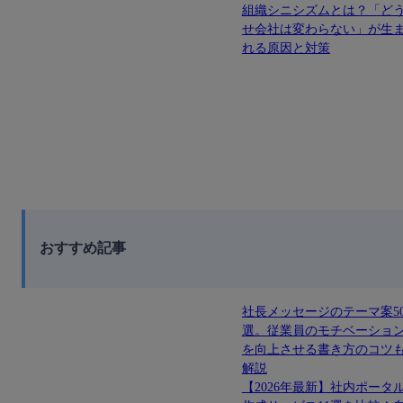
組織シニシズムとは？「ど
せ会社は変わらない」が生
れる原因と対策
おすすめ記事
社長メッセージのテーマ案5
選。従業員のモチベーショ
を向上させる書き方のコツ
解説
【2026年最新】社内ポータ