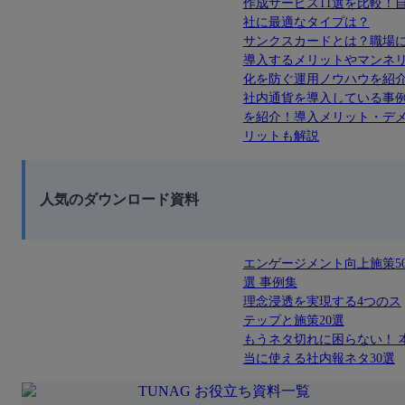
作成サービス11選を比較！
社に最適なタイプは？
サンクスカードとは？職場
導入するメリットやマンネ
化を防ぐ運用ノウハウを紹
社内通貨を導入している事
を紹介！導入メリット・デ
リットも解説
人気のダウンロード資料
エンゲージメント向上施策5
選 事例集
理念浸透を実現する4つのス
テップと施策20選
もうネタ切れに困らない！ 
当に使える社内報ネタ30選