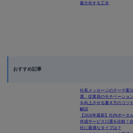
最大化する工夫
おすすめ記事
社長メッセージのテーマ案5
選。従業員のモチベーショ
を向上させる書き方のコツ
解説
【2026年最新】社内ポータ
作成サービス11選を比較！
社に最適なタイプは？