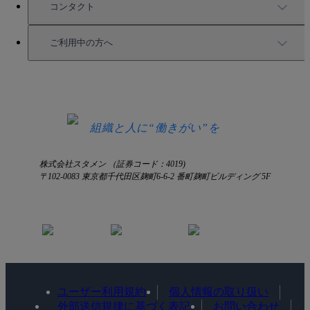
お役立ち資料一覧
コンタクト
セミナー情報
サービス資料請求
ご利用中の方へ
HRコラム
無料デモ申し込み
ログイン
お知らせ
お見積もり
ログインにお困りの方へ
組織と人に“働きがい”を
株式会社スタメン （証券コード：4019)
〒102-0083 東京都千代田区麹町6-6-2 番町麹町ビルディング 5F
ユーザー利用規約
個人情報の取り扱い
外部送信規律に基づく表記
お問い合わせ