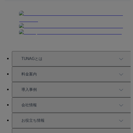
TUNAGとは
TUNAGの特徴
料金案内
機能一覧
料金案内
導入事例
充実したサポート
導入事例
会社情報
強固なセキュリティ
活用方法
会社情報
お役立ち情報