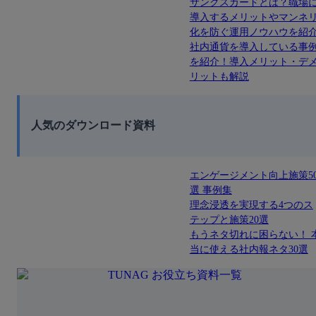
サンクスカードとは？職場
導入するメリットやマンネ
化を防ぐ運用ノウハウを紹
社内通貨を導入している事
を紹介！導入メリット・デ
リットも解説
人気のダウンロード資料
エンゲージメント向上施策5
選 事例集
理念浸透を実現する4つのス
テップと施策20選
もうネタ切れに困らない！ 
当に使える社内報ネタ30選