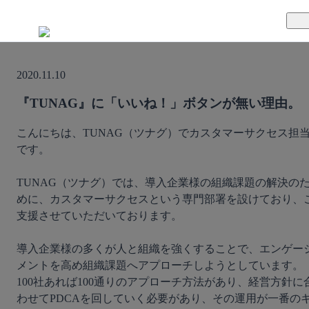
TUNAGとは
2020.11.10
料金案内
TUNAGの特徴
『TUNAG』に「いいね！」ボタンが無い理由。
導入事例
サポート体制
こんにちは、TUNAG（ツナグ）でカスタマーサクセス担
です。

活用方法
セキュリティ体制
TUNAG（ツナグ）では、導入企業様の組織課題の解決の
運営会社
めに、カスタマーサクセスという専門部署を設けており、
支援させていただいております。

セミナー
導入企業様の多くが人と組織を強くすることで、エンゲー
お役立ち資料
メントを高め組織課題へアプローチしようとしています。
100社あれば100通りのアプローチ方法があり、経営方針に
わせてPDCAを回していく必要があり、その運用が一番の
資料ダウンロード