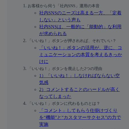
お客様から伺う「社内SNS」運用の本音
社内SNSのニーズは高まる一方、「定着
しない」という声も
社内SNSは、一般的に「能動的」な利用
が求められる
「いいね！」ボタンが押されれば、それでいい？
「いいね！」ボタンの活用が、逆に、コ
ミュニケーションの本質を考えるきっか
けに
「いいね！」ボタンを廃止した2つの理由
1）「いいね！」しなければならない空
気感
2）コメントすることのハードルが高く
なってしまった
「いいね！」ボタンに代わるものとは？
「コメント」してもらう仕掛けづくり
を“機能”と“カスタマーサクセス”の力で
実施