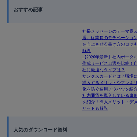
おすすめ記事
社長メッセージのテーマ案5
選。従業員のモチベーショ
を向上させる書き方のコツ
解説
【2026年最新】社内ポータ
作成サービス11選を比較！
社に最適なタイプは？
サンクスカードとは？職場
導入するメリットやマンネ
化を防ぐ運用ノウハウを紹
社内通貨を導入している事
を紹介！導入メリット・デ
リットも解説
人気のダウンロード資料