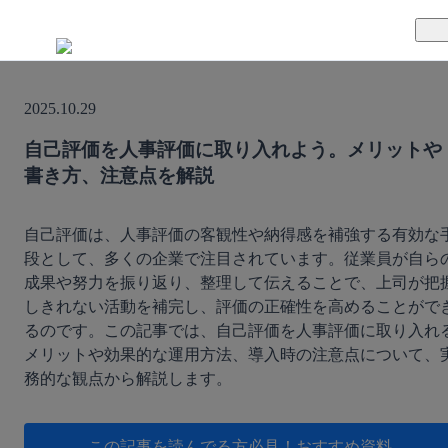
TUNAGとは
2025.10.29
料金案内
TUNAGの特徴
自己評価を人事評価に取り入れよう。メリットや
書き方、注意点を解説
導入事例
サポート体制
活用方法
セキュリティ体制
自己評価は、人事評価の客観性や納得感を補強する有効な
段として、多くの企業で注目されています。従業員が自ら
成果や努力を振り返り、整理して伝えることで、上司が把
運営会社
しきれない活動を補完し、評価の正確性を高めることがで
るのです。この記事では、自己評価を人事評価に取り入れ
セミナー
メリットや効果的な運用方法、導入時の注意点について、
務的な観点から解説します。
お役立ち資料
資料ダウンロード
この記事を読んでる方必見！
おすすめ資料