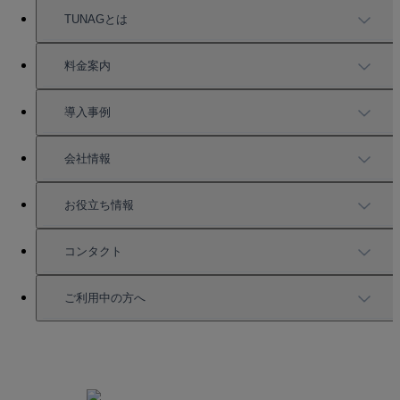
TUNAGとは
TUNAGの特徴
料金案内
機能一覧
料金案内
導入事例
充実したサポート
導入事例
会社情報
強固なセキュリティ
活用方法
会社情報
お役立ち情報
お役立ち資料一覧
コンタクト
セミナー情報
サービス資料請求
ご利用中の方へ
HRコラム
無料デモ申し込み
ログイン
お知らせ
お見積もり
ログインにお困りの方へ