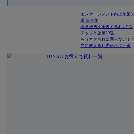
エンゲージメント向上施策5
選 事例集
理念浸透を実現する4つのス
テップと施策20選
もうネタ切れに困らない！ 
当に使える社内報ネタ30選