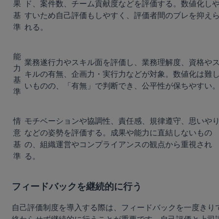
果
ド、案件数、チーム貢献度などを評価する。数値化し
基
すいため自己評価もしやすく、評価者間のブレを抑え
準
れる。
能
業務遂行力やスキル面を評価し、業務理解度、資格や
力
キルの有無、企画力・実行力などが対象。数値化は難
基
いものの、「有無」で判断でき、公平性が保ちやすい
準
情
モチベーションや協調性、責任感、規律遵守、思いや
意
などの姿勢を評価する。成果や能力に直結しないもの
基
の、組織運営やコンプライアンスの観点から重視され
準
る。
フィードバックを継続的に行う
自己評価制度を導入する際は、フィードバックを一度きり