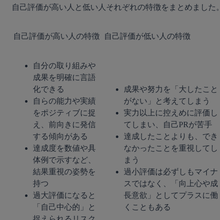
自己評価が高い人と低い人それぞれの特徴をまとめました
自己評価が高い人の特徴
自己評価が低い人の特徴
自分の取り組みや
成果を明確に言語
化できる
成果や努力を「大したこと
自らの能力や実績
がない」と考えてしまう
をポジティブに捉
実力以上に控えめに評価し
え、前向きに発信
てしまい、自己PRが苦手
する傾向がある
達成したことよりも、でき
達成度を数値や具
なかったことを重視してし
体例で示すなど、
まう
結果重視の姿勢を
過小評価は必ずしもマイナ
持つ
スではなく、「向上心や成
過大評価になると
長意欲」としてプラスに働
「自己中心的」と
くこともある
捉えられるリスク